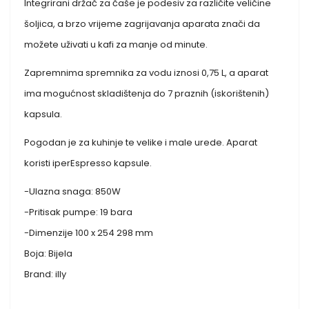
Integrirani držač za čaše je podesiv za različite veličine
šoljica, a brzo vrijeme zagrijavanja aparata znači da
možete uživati ​​u kafi za manje od minute.
Zapremnima spremnika za vodu iznosi 0,75 L, a aparat
ima mogućnost skladištenja do 7 praznih (iskorištenih)
kapsula.
Pogodan je za kuhinje te velike i male urede. Aparat
koristi iperEspresso kapsule.
-Ulazna snaga: 850W
-Pritisak pumpe: 19 bara
-Dimenzije 100 x 254 298 mm
Boja: Bijela
Brand: illy