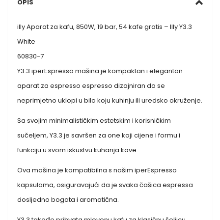
OPIS
illy Aparat za kafu, 850W, 19 bar, 54 kafe gratis – Illy Y3.3
White
60830-7
Y3.3 iperEspresso mašina je kompaktan i elegantan
aparat za espresso espresso dizajniran da se
neprimjetno uklopi u bilo koju kuhinju ili uredsko okruženje.
Sa svojim minimalističkim estetskim i korisničkim
sučeljem, Y3.3 je savršen za one koji cijene i formu i
funkciju u svom iskustvu kuhanja kave.
Ova mašina je kompatibilna s našim iperEspresso
kapsulama, osiguravajući da je svaka čašica espressa
dosljedno bogata i aromatična.
Y3.3 takođe prihvata mlevenu kafu za klasičnu šoljicu