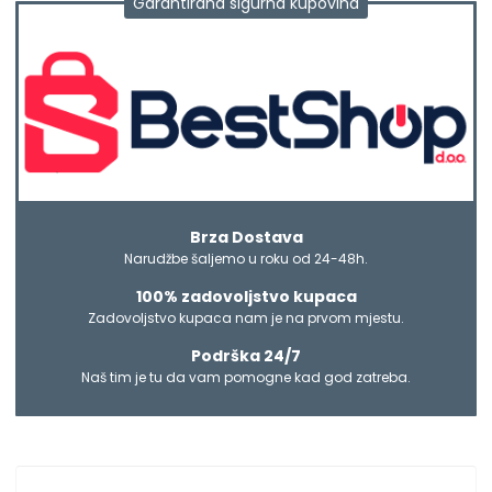
Garantirana sigurna kupovina
Brza Dostava
Narudžbe šaljemo u roku od 24-48h.
100% zadovoljstvo kupaca
Zadovoljstvo kupaca nam je na prvom mjestu.
Podrška 24/7
Naš tim je tu da vam pomogne kad god zatreba.