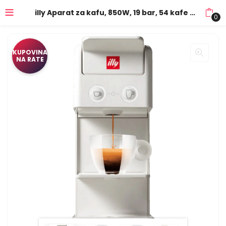
illy Aparat za kafu, 850W, 19 bar, 54 kafe gratis – Illy Y3.3 White
0
KUPOVINA
NA RATE