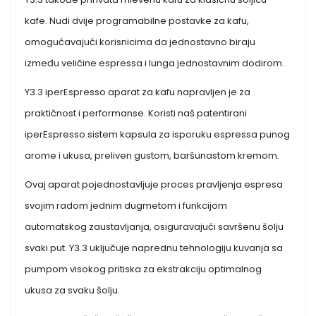
kafe. Nudi dvije programabilne postavke za kafu,
omogućavajući korisnicima da jednostavno biraju
između veličine espressa i lunga jednostavnim dodirom.
Y3.3 iperEspresso aparat za kafu napravljen je za
praktičnost i performanse. Koristi naš patentirani
iperEspresso sistem kapsula za isporuku espressa punog
arome i ukusa, preliven gustom, baršunastom kremom.
Ovaj aparat pojednostavljuje proces pravljenja espresa
svojim radom jednim dugmetom i funkcijom
automatskog zaustavljanja, osiguravajući savršenu šolju
svaki put. Y3.3 uključuje naprednu tehnologiju kuvanja sa
pumpom visokog pritiska za ekstrakciju optimalnog
ukusa za svaku šolju.