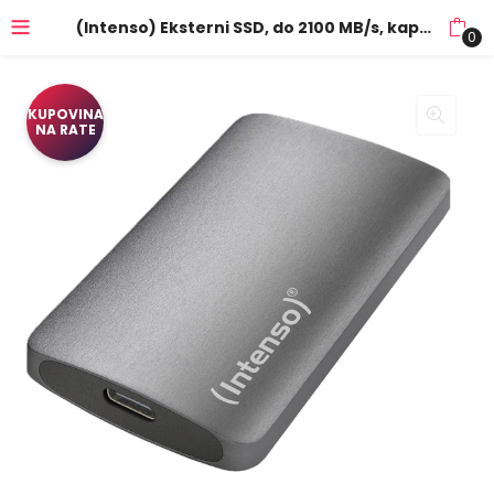
(Intenso) Eksterni SSD, do 2100 MB/s, kapacitet 1TB, USB 3.2 – External SSD 1TB TX800
0
KUPOVINA
NA RATE