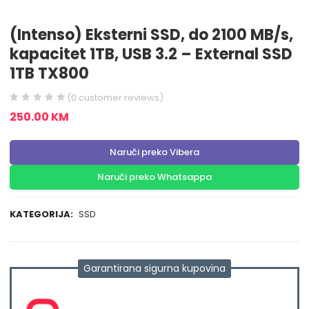
(Intenso) Eksterni SSD, do 2100 MB/s,
kapacitet 1TB, USB 3.2 – External SSD
1TB TX800
(
0
customer reviews)
250.00
KM
Naruči preko Vibera
Naruči preko Whatsappa
KATEGORIJA:
SSD
Garantirana sigurna kupovina