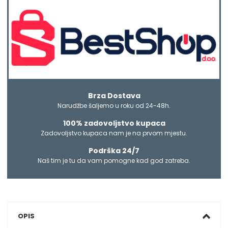
Brza Dostava
Narudžbe šaljemo u roku od 24-48h.
100% zadovoljstvo kupaca
Zadovoljstvo kupaca nam je na prvom mjestu.
Podrška 24/7
Naš tim je tu da vam pomogne kad god zatreba.
OPIS