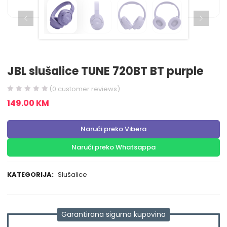
JBL slušalice TUNE 720BT BT purple
(
0
customer reviews)
149.00
KM
Naruči preko Vibera
Naruči preko Whatsappa
KATEGORIJA:
Slušalice
Garantirana sigurna kupovina