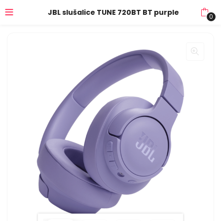
JBL slušalice TUNE 720BT BT purple
0