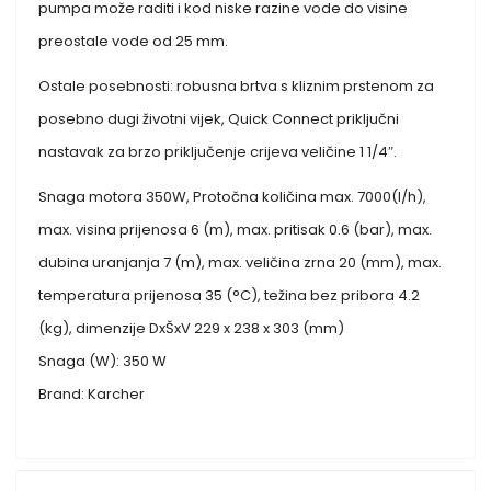
pumpa može raditi i kod niske razine vode do visine
preostale vode od 25 mm.
Ostale posebnosti: robusna brtva s kliznim prstenom za
posebno dugi životni vijek, Quick Connect priključni
nastavak za brzo priključenje crijeva veličine 1 1/4″.
Snaga motora 350W, Protočna količina max. 7000(l/h),
max. visina prijenosa 6 (m), max. pritisak 0.6 (bar), max.
dubina uranjanja 7 (m), max. veličina zrna 20 (mm), max.
temperatura prijenosa 35 (°C), težina bez pribora 4.2
(kg), dimenzije DxŠxV 229 x 238 x 303 (mm)
Snaga (W): 350 W
Brand: Karcher