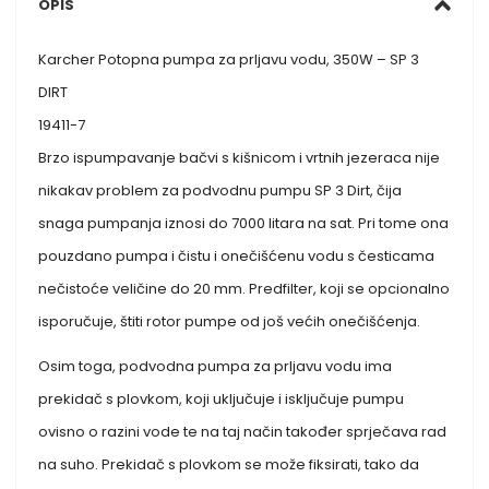
OPIS
Karcher Potopna pumpa za prljavu vodu, 350W – SP 3
DIRT
19411-7
Brzo ispumpavanje bačvi s kišnicom i vrtnih jezeraca nije
nikakav problem za podvodnu pumpu SP 3 Dirt, čija
snaga pumpanja iznosi do 7000 litara na sat. Pri tome ona
pouzdano pumpa i čistu i onečišćenu vodu s česticama
nečistoće veličine do 20 mm. Predfilter, koji se opcionalno
isporučuje, štiti rotor pumpe od još većih onečišćenja.
Osim toga, podvodna pumpa za prljavu vodu ima
prekidač s plovkom, koji uključuje i isključuje pumpu
ovisno o razini vode te na taj način također sprječava rad
na suho. Prekidač s plovkom se može fiksirati, tako da