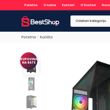
Početna
O nama
Kontakt
O Dostavi
Novo
Odaberi kategoriju
Početna
Kućišta
KUPOVINA
NA RATE