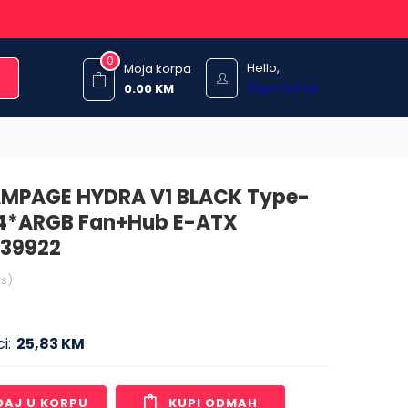
0
Hello,
Moja korpa
Sign me up
0.00
KM
AMPAGE HYDRA V1 BLACK Type-
4*ARGB Fan+Hub E-ATX
 39922
s)
i:
25,83 KM
DAJ U KORPU
KUPI ODMAH