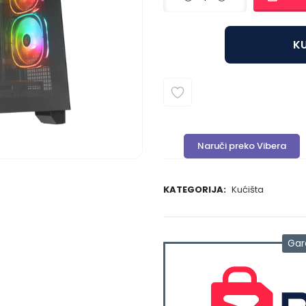
KU
Naruči preko Vibera
KATEGORIJA:
Kućišta
Gar