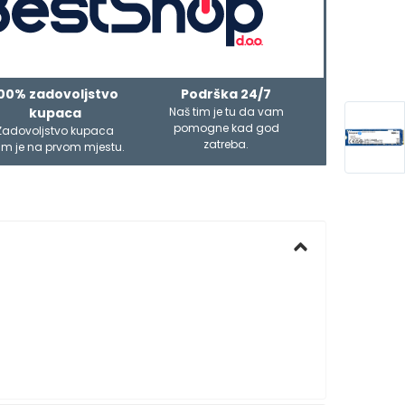
00% zadovoljstvo
Podrška 24/7
kupaca
Naš tim je tu da vam
pomogne kad god
Zadovoljstvo kupaca
zatreba.
m je na prvom mjestu.