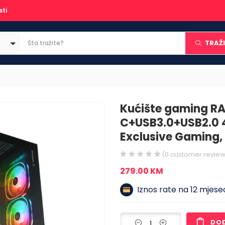
sti
TRAŽI
Kućište gaming R
C+USB3.0+USB2.0 
Exclusive Gaming,
(
0
customer review
279.00
KM
Iznos rate na 12 mjesec
DO