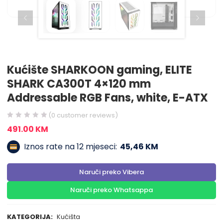
Kućište SHARKOON gaming, ELITE
SHARK CA300T 4×120 mm
Addressable RGB Fans, white, E-ATX
(
0
customer reviews)
491.00
KM
Iznos rate na 12 mjeseci:
45,46 KM
Naruči preko Vibera
Naruči preko Whatsappa
KATEGORIJA:
Kućišta