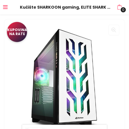
Kućište SHARKOON gaming, ELITE SHARK CA300T 4×120 mm Addressable RGB Fans, white, E-ATX
0
KUPOVINA
NA RATE