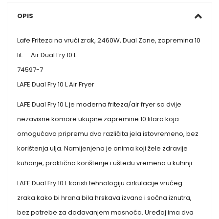
OPIS
Lafe Friteza na vrući zrak, 2460W, Dual Zone, zapremina 10
lit. – Air Dual Fry 10 L
74597-7
LAFE Dual Fry 10 L Air Fryer
LAFE Dual Fry 10 L je moderna friteza/air fryer sa dvije
nezavisne komore ukupne zapremine 10 litara koja
omogućava pripremu dva različita jela istovremeno, bez
korištenja ulja. Namijenjena je onima koji žele zdravije
kuhanje, praktično korištenje i uštedu vremena u kuhinji.
LAFE Dual Fry 10 L koristi tehnologiju cirkulacije vrućeg
zraka kako bi hrana bila hrskava izvana i sočna iznutra,
bez potrebe za dodavanjem masnoća. Uređaj ima dva