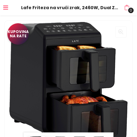
Lafe Friteza na vrući zrak, 2460W, Dual Zone, zapremina 10 lit. – Air Dual Fry 10 L
0
KUPOVINA
NA RATE