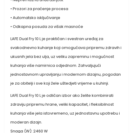
• Prozori za praćenje procesa
• Automatsko isključivanje
• Odkapna posuda za višak masnoće
LAFE Dual Fry 10 L je praktičan i svestran uređaj za
svakodnevno kuhanje koji omogućava pripremu zdravih i
ukusnih jela bez ulja, uz veliku zapreminu i mogućnost
kuhanja više namirnica odjednom. Zahvaljujući
jednostavnom upravljanju i modernom dizajnu, pogodan
je za obitelji i sve koji žele uštedjeti vrijeme u kuhinji.
LAFE Dual Fry 10 L je odličan izbor ako želite kombinirati
zdraviju pripremu hrane, veliki kapacitet, i fleksibilnost
kuhanja više jela istovremeno, uz jednostavnu upotrebu i
moderan dizajn.
Snaga (W): 2460 W