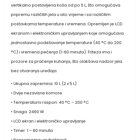
vertikalno postavljena koša od po 5 L, što omogućava
pripremu različitih jela u isto vrijeme i sa različitim
postavkama temperature i vremena. Opremljen je LCD
ekranom i elektroničkim upravljanjem koje omogućava
jednostavno podešavanje temperature (40 °C do 200
°C) i vremena pečenja (1-60 minuta). Friteza ima i
prozore za praćenje kuhanja, što olakšava nadzor jela
bez otvaranja uređaja.
• Ukupna zapremina: 10 L (2 x 5 L)
• Dvije nezavisne komore
• Temperaturni raspon: 40 °C – 200 °C
• Snaga: 2460 W
• LCD ekran i elektroničko upravljanje
• Timer: 1 – 60 minuta
• Nepremazna unutrašnjost