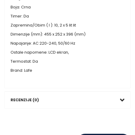
Boja: Crna
Timer: Da
Zapremina/Obim ( l ): 10, 2 x 5 lit lit
Dimenzije (mm): 455 x 252 x 396 (mm)
Napajanje: AC 220-240, 50/60 Hz
Ostale napomene: LCD ekran,
Termostat: Da
Brand: Lafe
RECENZIJE (0)