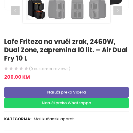
Lafe Friteza na vrući zrak, 2460W,
Dual Zone, zapremina 10 lit. – Air Dual
Fry 10 L
(
0
customer reviews)
200.00
KM
Naruči preko Vibera
Naruči preko Whatsappa
KATEGORIJA:
Mali kućanski aparati