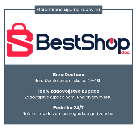
Garantirana sigurna kupovina
Brza Dostava
Narudžbe šaljemo u roku od 24-48h.
100% zadovoljstvo kupaca
Zadovoljstvo kupaca nam je na prvom mjestu.
Podrška 24/7
Naš tim je tu da vam pomogne kad god zatreba.