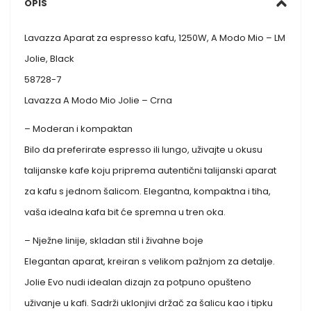
OPIS
Lavazza Aparat za espresso kafu, 1250W, A Modo Mio – LM
Jolie, Black
58728-7
Lavazza A Modo Mio Jolie – Crna
– Moderan i kompaktan
Bilo da preferirate espresso ili lungo, uživajte u okusu
talijanske kafe koju priprema autentični talijanski aparat
za kafu s jednom šalicom. Elegantna, kompaktna i tiha,
vaša idealna kafa bit će spremna u tren oka.
– Nježne linije, skladan stil i živahne boje
Elegantan aparat, kreiran s velikom pažnjom za detalje.
Jolie Evo nudi idealan dizajn za potpuno opušteno
uživanje u kafi. Sadrži uklonjivi držač za šalicu kao i tipku