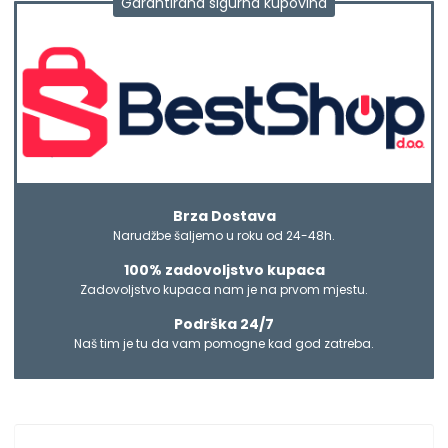
Garantirana sigurna kupovina
Brza Dostava
Narudžbe šaljemo u roku od 24-48h.
100% zadovoljstvo kupaca
Zadovoljstvo kupaca nam je na prvom mjestu.
Podrška 24/7
Naš tim je tu da vam pomogne kad god zatreba.