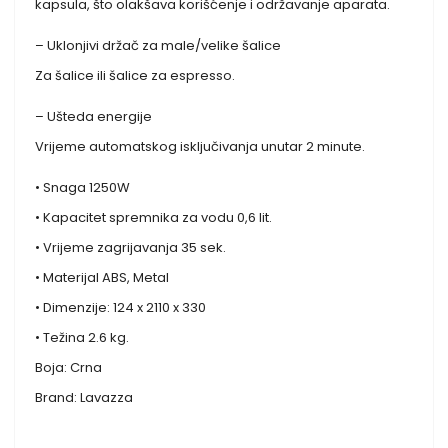
kapsula, što olakšava korišćenje i održavanje aparata.
– Uklonjivi držač za male/velike šalice
Za šalice ili šalice za espresso.
– Ušteda energije
Vrijeme automatskog isključivanja unutar 2 minute.
• Snaga 1250W
• Kapacitet spremnika za vodu 0,6 lit.
• Vrijeme zagrijavanja 35 sek.
• Materijal ABS, Metal
• Dimenzije: 124 x 2110 x 330
• Težina 2.6 kg.
Boja: Crna
Brand: Lavazza