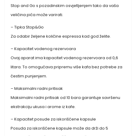
Stop and Go s pozadinskim osvjetljenjem tako da vaša
veličina pića može varirati.
– Tipka Stop&Go
Za odabir željene količine espressa kad god želite.
– Kapacitet vodenog rezervoara
Ovaj aparat ima kapacitet vodenog rezervoara od 0,6
litara. To omogućava pripremu više kafa bez potrebe za
čestim punjenjem.
– Maksimalni radni pritisak
Maksimalni radni pritisak od 10 bara garantuje savršenu
ekstrakciju ukusa i arome iz kafe.
– Kapacitet posude za iskorišćene kapsule
Posuda za iskorišćene kapsule može da drži do 5