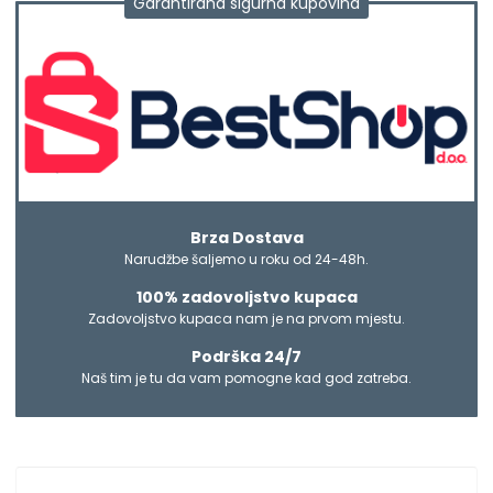
Garantirana sigurna kupovina
Brza Dostava
Narudžbe šaljemo u roku od 24-48h.
100% zadovoljstvo kupaca
Zadovoljstvo kupaca nam je na prvom mjestu.
Podrška 24/7
Naš tim je tu da vam pomogne kad god zatreba.