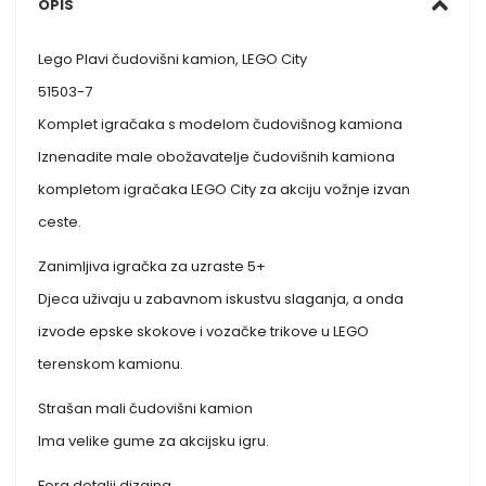
OPIS
Lego Plavi čudovišni kamion, LEGO City
51503-7
Komplet igračaka s modelom čudovišnog kamiona
Iznenadite male obožavatelje čudovišnih kamiona
kompletom igračaka LEGO City za akciju vožnje izvan
ceste.
Zanimljiva igračka za uzraste 5+
Djeca uživaju u zabavnom iskustvu slaganja, a onda
izvode epske skokove i vozačke trikove u LEGO
terenskom kamionu.
Strašan mali čudovišni kamion
Ima velike gume za akcijsku igru.
Fora detalji dizajna