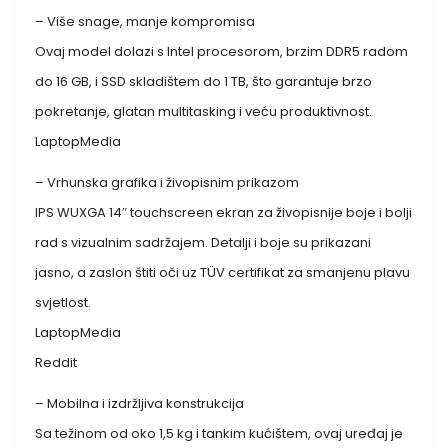
– Više snage, manje kompromisa
Ovaj model dolazi s Intel procesorom, brzim DDR5 radom
do 16 GB, i SSD skladištem do 1 TB, što garantuje brzo
pokretanje, glatan multitasking i veću produktivnost.
LaptopMedia
– Vrhunska grafika i živopisnim prikazom
IPS WUXGA 14″ touchscreen ekran za živopisnije boje i bolji
rad s vizualnim sadržajem. Detalji i boje su prikazani
jasno, a zaslon štiti oči uz TÜV certifikat za smanjenu plavu
svjetlost.
LaptopMedia
Reddit
– Mobilna i izdržljiva konstrukcija
Sa težinom od oko 1,5 kg i tankim kućištem, ovaj uređaj je