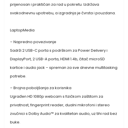
prijenosan i praktičan za rad u pokretu. Izdržava
svakodnevnu upotrebu, a izgradnja je čvrsta i pouzdana.
LaptopMedia
– Napredno povezivanje
Sadrži 2 USB-C porta s podrškom za Power Delivery i
DisplayPort, 2 USB-A porta, HDMI 1.4b, čitač microSD
kartice i audio jack – spreman za sve dnevne multitasking
potrebe.
– Brojna poboljšanja za korisnika
Ugrađen HD 1080p webcam s fizičkom zaštitom za
privatnost, fingerprint reader, dualni mikrofoni i stereo
zvučnici s Dolby Audio™ za kvalitetan audio, uz tihi rad bez
buke.