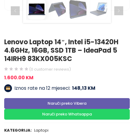
Lenovo Laptop 14″, Intel i5-13420H
4.6GHz, 16GB, SSD 1TB – IdeaPad 5
14IRH9 83KX005KSC
(
0
customer reviews)
1.600.00
KM
Iznos rate na 12 mjeseci:
148,13 KM
Naruči preko Vibera
Naruči preko Whatsappa
KATEGORIJA:
Laptopi