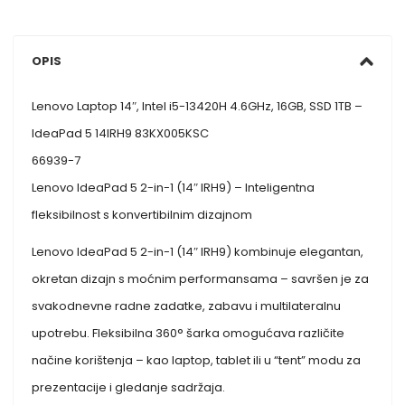
OPIS
Lenovo Laptop 14″, Intel i5-13420H 4.6GHz, 16GB, SSD 1TB –
IdeaPad 5 14IRH9 83KX005KSC
66939-7
Lenovo IdeaPad 5 2-in-1 (14″ IRH9) – Inteligentna
fleksibilnost s konvertibilnim dizajnom
Lenovo IdeaPad 5 2-in-1 (14″ IRH9) kombinuje elegantan,
okretan dizajn s moćnim performansama – savršen je za
svakodnevne radne zadatke, zabavu i multilateralnu
upotrebu. Fleksibilna 360° šarka omogućava različite
načine korištenja – kao laptop, tablet ili u “tent” modu za
prezentacije i gledanje sadržaja.