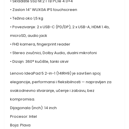
• Skladište SSD M.2 1 TB PCIe 4.0×4
• Zaslon 14″ WUXGA IPS touchscreen
• Težina oko 1,5 kg
• Povezivanje: 2 x USB-C (PD/DP), 2 x USB-A, HDMI 1.4b,
microSD, audio jack
• FHD kamera, fingerprint reader
• Stereo zvučnici, Dolby Audio, dualni mikrofoni
• Dizajn: 360° kućište, tanki okvir
Lenovo IdeaPad 5 2-in-1 (14IRH9) je savršen spoj
elegancije, performansi i fleksibilnosti — napravljen za
svakodnevno stvaranje, učenje i zabavu, bez
kompromisa.
Dijagonala (inch): 14 inch
Procesor: Intel
Boja: Plava