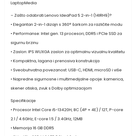
LaptopMedia
– Zašto odabrati Lenovo IdeaPad 5 2-in-1 (14IRH9)?
• Elegantan 2-in-1 dizajn s 360° šarkom za različite modu
• Performanse: Intel gen. 13 procesori, DDR5 i PCIe SSD za
sigurnu brzinu
• Zaslon: IPS WUXGA zaslon za optimalnu vizualnu kvalitetu
• Kompaktna, lagana i prenosiva konstrukcija
• Sveobuhvatna povezanost: USB-C, HDMI, microSD i više
• Napredne sigurnosne i multimedijalne opcije: kamerica,
skener otiska, zvuk s Dolby optimizacijom
Specifikacije
• Procesor Intel Core i5-13420H, 8C (4P + 4E) / 12T, P-core
2.1 / 4.6GHz, E-core 1.5 / 3.4GHz, 12MB
• Memorija 16 GB DDR5