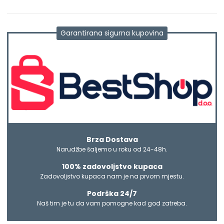
Garantirana sigurna kupovina
Brza Dostava
Narudžbe šaljemo u roku od 24-48h.
100% zadovoljstvo kupaca
Zadovoljstvo kupaca nam je na prvom mjestu.
Podrška 24/7
Naš tim je tu da vam pomogne kad god zatreba.