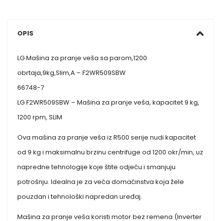
OPIS
LG Mašina za pranje veša sa parom,1200
obrtaja,9kg,Slim,A – F2WR509SBW
66748-7
LG F2WR509SBW – Mašina za pranje veša, kapacitet 9 kg,
1200 rpm, SLIM
Ova mašina za pranje veša iz R500 serije nudi kapacitet
od 9 kg i maksimalnu brzinu centrifuge od 1200 okr/min, uz
napredne tehnologije koje štite odjeću i smanjuju
potrošnju. Idealna je za veća domaćinstva koja žele
pouzdan i tehnološki napredan uređaj.
Mašina za pranje veša koristi motor bez remena (Inverter