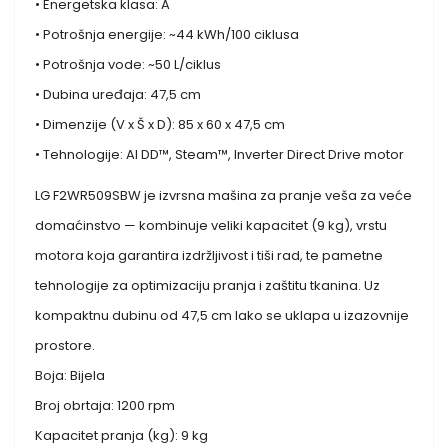
• Energetska klasa: A
• Potrošnja energije: ~44 kWh/100 ciklusa
• Potrošnja vode: ~50 L/ciklus
• Dubina uređaja: 47,5 cm
• Dimenzije (V x Š x D): 85 x 60 x 47,5 cm
• Tehnologije: AI DD™, Steam™, Inverter Direct Drive motor
LG F2WR509SBW je izvrsna mašina za pranje veša za veće
domaćinstvo — kombinuje veliki kapacitet (9 kg), vrstu
motora koja garantira izdržljivost i tiši rad, te pametne
tehnologije za optimizaciju pranja i zaštitu tkanina. Uz
kompaktnu dubinu od 47,5 cm lako se uklapa u izazovnije
prostore.
Boja: Bijela
Broj obrtaja: 1200 rpm
Kapacitet pranja (kg): 9 kg