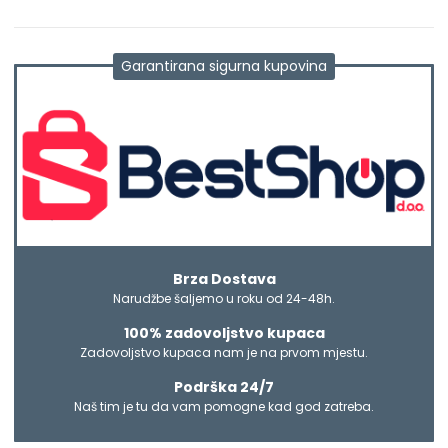
Garantirana sigurna kupovina
Brza Dostava
Narudžbe šaljemo u roku od 24-48h.
100% zadovoljstvo kupaca
Zadovoljstvo kupaca nam je na prvom mjestu.
Podrška 24/7
Naš tim je tu da vam pomogne kad god zatreba.