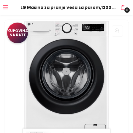
LG Mašina za pranje veša sa parom,1200 obrtaja,9kg,Slim,A – F2WR509SBW
0
KUPOVINA
NA RATE