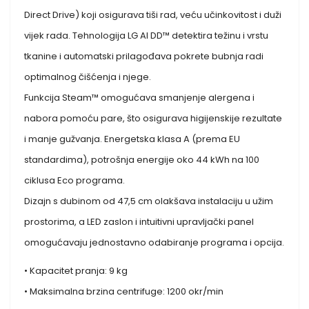
Direct Drive) koji osigurava tiši rad, veću učinkovitost i duži
vijek rada. Tehnologija LG AI DD™ detektira težinu i vrstu
tkanine i automatski prilagođava pokrete bubnja radi
optimalnog čišćenja i njege.
Funkcija Steam™ omogućava smanjenje alergena i
nabora pomoću pare, što osigurava higijenskije rezultate
i manje gužvanja. Energetska klasa A (prema EU
standardima), potrošnja energije oko 44 kWh na 100
ciklusa Eco programa.
Dizajn s dubinom od 47,5 cm olakšava instalaciju u užim
prostorima, a LED zaslon i intuitivni upravljački panel
omogućavaju jednostavno odabiranje programa i opcija.
• Kapacitet pranja: 9 kg
• Maksimalna brzina centrifuge: 1200 okr/min