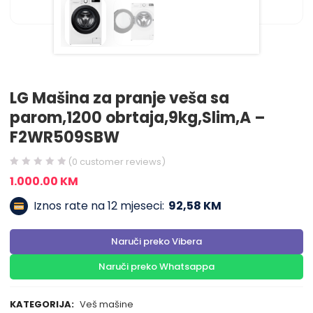
LG Mašina za pranje veša sa
parom,1200 obrtaja,9kg,Slim,A –
F2WR509SBW
(
0
customer reviews)
1.000.00
KM
Iznos rate na 12 mjeseci:
92,58 KM
Naruči preko Vibera
Naruči preko Whatsappa
KATEGORIJA:
Veš mašine