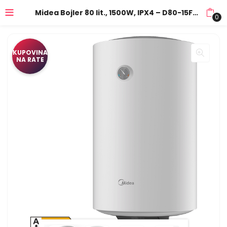
Midea Bojler 80 lit., 1500W, IPX4 – D80-15FG
0
KUPOVINA
NA RATE