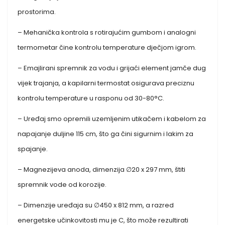
prostorima.
– Mehanička kontrola s rotirajućim gumbom i analogni
termometar čine kontrolu temperature dječjom igrom.
– Emajlirani spremnik za vodu i grijaći element jamče dug
vijek trajanja, a kapilarni termostat osigurava preciznu
kontrolu temperature u rasponu od 30-80°C.
– Uređaj smo opremili uzemljenim utikačem i kabelom za
napajanje duljine 115 cm, što ga čini sigurnim i lakim za
spajanje.
– Magnezijeva anoda, dimenzija ∅20 x 297 mm, štiti
spremnik vode od korozije.
– Dimenzije uređaja su ∅450 x 812 mm, a razred
energetske učinkovitosti mu je C, što može rezultirati