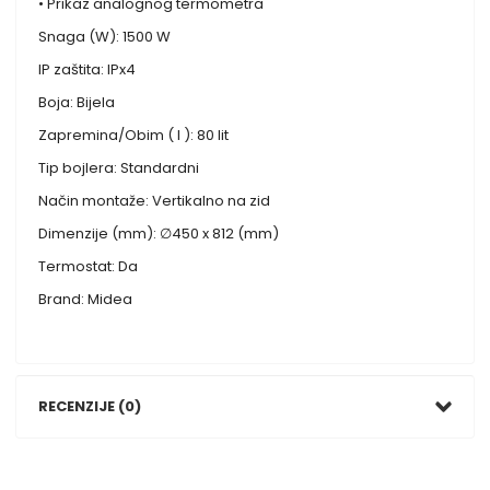
• Prikaz analognog termometra
Snaga (W): 1500 W
IP zaštita: IPx4
Boja: Bijela
Zapremina/Obim ( l ): 80 lit
Tip bojlera: Standardni
Način montaže: Vertikalno na zid
Dimenzije (mm): ∅450 x 812 (mm)
Termostat: Da
Brand: Midea
RECENZIJE (0)