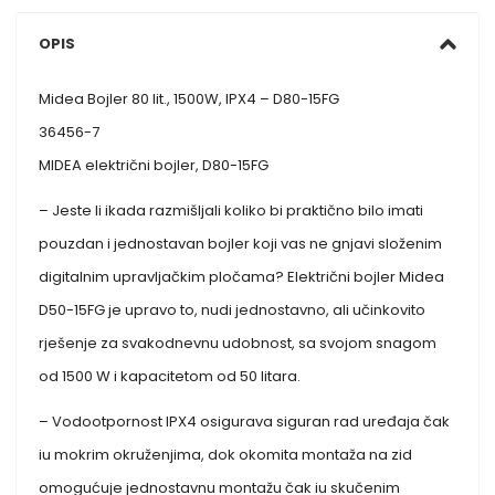
OPIS
Midea Bojler 80 lit., 1500W, IPX4 – D80-15FG
36456-7
MIDEA električni bojler, D80-15FG
– Jeste li ikada razmišljali koliko bi praktično bilo imati
pouzdan i jednostavan bojler koji vas ne gnjavi složenim
digitalnim upravljačkim pločama? Električni bojler Midea
D50-15FG je upravo to, nudi jednostavno, ali učinkovito
rješenje za svakodnevnu udobnost, sa svojom snagom
od 1500 W i kapacitetom od 50 litara.
– Vodootpornost IPX4 osigurava siguran rad uređaja čak
iu mokrim okruženjima, dok okomita montaža na zid
omogućuje jednostavnu montažu čak iu skučenim