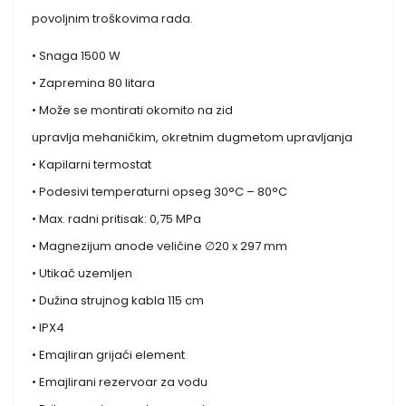
povoljnim troškovima rada.
• Snaga 1500 W
• Zapremina 80 litara
• Može se montirati okomito na zid
upravlja mehaničkim, okretnim dugmetom upravljanja
• Kapilarni termostat
• Podesivi temperaturni opseg 30°C – 80°C
• Max. radni pritisak: 0,75 MPa
• Magnezijum anode veličine ∅20 x 297 mm
• Utikač uzemljen
• Dužina strujnog kabla 115 cm
• IPX4
• Emajliran grijaći element
• Emajlirani rezervoar za vodu