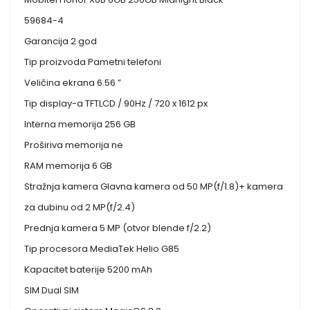
59684-4
Garancija 2 god
Tip proizvoda Pametni telefoni
Veličina ekrana 6.56 ”
Tip display-a TFTLCD / 90Hz / 720 x 1612 px
Interna memorija 256 GB
Proširiva memorija ne
RAM memorija 6 GB
Stražnja kamera Glavna kamera od 50 MP(f/1.8)+ kamera
za dubinu od 2 MP(f/2.4)
Prednja kamera 5 MP (otvor blende f/2.2)
Tip procesora MediaTek Helio G85
Kapacitet baterije 5200 mAh
SIM Dual SIM