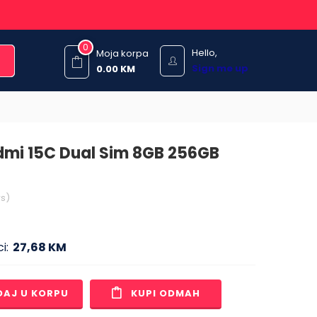
0
Hello,
Moja korpa
Sign me up
0.00
KM
dmi 15C Dual Sim 8GB 256GB
s)
i:
27,68 KM
DAJ U KORPU
KUPI ODMAH