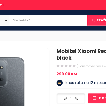
sti
TRAŽI
Mobitel Xiaomi Re
black
(
0
customer review
299.00
KM
Iznos rate na 12 mjesec
DO