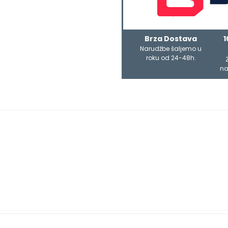
Brza Dostava
1
Narudžbe šaljemo u
roku od 24-48h.
na