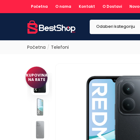
Početna
O nama
Kontakt
O Dostavi
Novo
Odaberi kategoriju
Početna
Telefoni
KUPOVINA
NA RATE