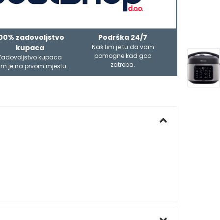
00% zadovoljstvo
Podrška 24/7
kupaca
Naš tim je tu da vam
pomogne kad god
Zadovoljstvo kupaca
zatreba.
m je na prvom mjestu.