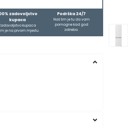
00% zadovoljstvo
Podrška 24/7
kupaca
Naš tim je tu da vam
pomogne kad god
Zadovoljstvo kupaca
zatreba.
m je na prvom mjestu.