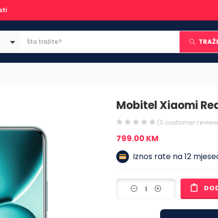
sti
TRAŽI
Mobitel Xiaomi Re
(
0
customer review
799.00
KM
Iznos rate na 12 mjesec
DO