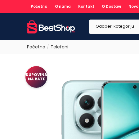
Početna
O nama
Kontakt
O Dostavi
Novo
Odaberi kategoriju
Početna
Telefoni
KUPOVINA
NA RATE