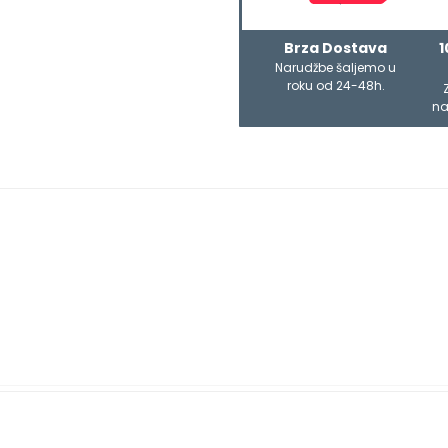
Brza Dostava
1
Narudžbe šaljemo u
roku od 24-48h.
na