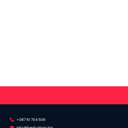
+387 61 704 506
info@best-shop.ba