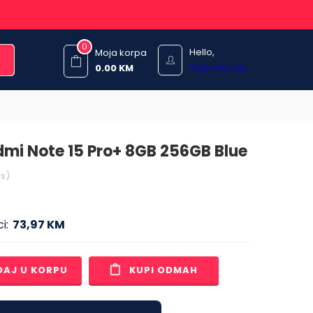
0
Hello,
Moja korpa
Sign me up
0.00
KM
dmi Note 15 Pro+ 8GB 256GB Blue
s)
i:
73,97 KM
DAJ U KORPU
KUPI ODMAH