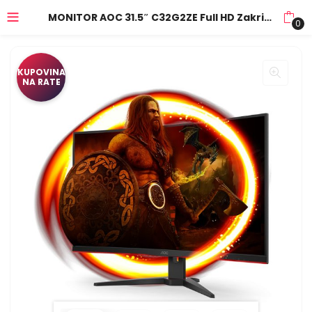
MONITOR AOC 31.5″ C32G2ZE Full HD Zakrivljeni. Frameless.16:9,240Hz, 4ms, 300 cd/m2, 4000:1, HDMIx2. DP, vesa
0
KUPOVINA
NA RATE