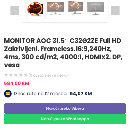
MONITOR AOC 31.5″ C32G2ZE Full HD
Zakrivljeni. Frameless.16:9,240Hz,
4ms, 300 cd/m2, 4000:1, HDMIx2. DP,
vesa
(
0
customer reviews)
584.00
KM
Iznos rate na 12 mjeseci:
54,07 KM
Naruči preko Vibera
Naruči preko Whatsappa