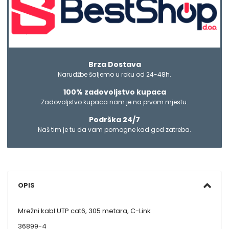
Brza Dostava
Narudžbe šaljemo u roku od 24-48h.
100% zadovoljstvo kupaca
Zadovoljstvo kupaca nam je na prvom mjestu.
Podrška 24/7
Naš tim je tu da vam pomogne kad god zatreba.
OPIS
Mrežni kabl UTP cat6, 305 metara, C-Link
36899-4