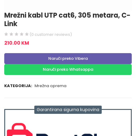
Mrežni kabl UTP cat6, 305 metara, C-
Link
(
0
customer reviews)
210.00
KM
Naruči preko Vibera
Naruči preko Whatsappa
KATEGORIJA:
Mrežna oprema
Garantirana sigurna kupovina