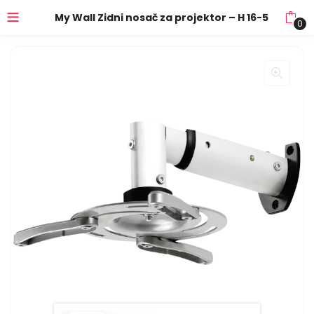
My Wall Zidni nosač za projektor – H 16-5
0