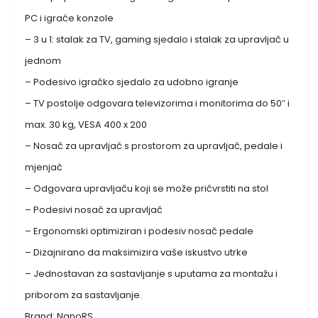
PC i igraće konzole
– 3 u 1: stalak za TV, gaming sjedalo i stalak za upravljač u
jednom
– Podesivo igračko sjedalo za udobno igranje
– TV postolje odgovara televizorima i monitorima do 50″ i
max. 30 kg, VESA 400 x 200
– Nosač za upravljač s prostorom za upravljač, pedale i
mjenjač
– Odgovara upravljaču koji se može pričvrstiti na stol
– Podesivi nosač za upravljač
– Ergonomski optimiziran i podesiv nosač pedale
– Dizajnirano da maksimizira vaše iskustvo utrke
– Jednostavan za sastavljanje s uputama za montažu i
priborom za sastavljanje.
Brand: NanoRS