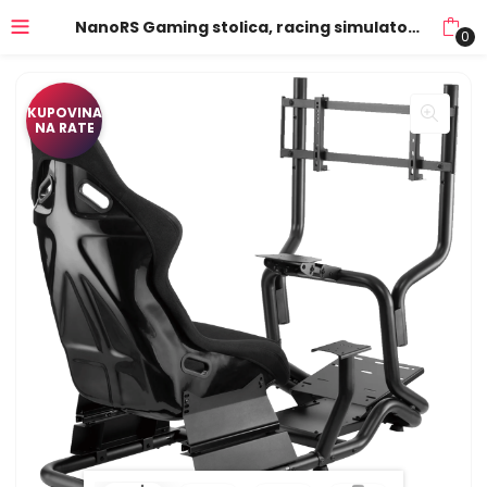
NanoRS Gaming stolica, racing simulator kokpit, 3u1 – RS702
0
KUPOVINA
NA RATE