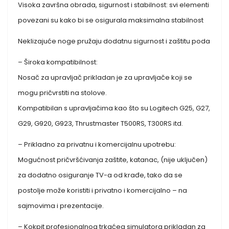
Visoka završna obrada, sigurnost i stabilnost: svi elementi
povezani su kako bi se osigurala maksimalna stabilnost
Neklizajuće noge pružaju dodatnu sigurnost i zaštitu poda
– Široka kompatibilnost:
Nosač za upravljač prikladan je za upravljače koji se
mogu pričvrstiti na stolove.
Kompatibilan s upravljačima kao što su Logitech G25, G27,
G29, G920, G923, Thrustmaster T500RS, T300RS itd.
– Prikladno za privatnu i komercijalnu upotrebu:
Mogućnost pričvršćivanja zaštite, katanac, (nije uključen)
za dodatno osiguranje TV-a od krađe, tako da se
postolje može koristiti i privatno i komercijalno – na
sajmovima i prezentacije.
– Kokpit profesionalnog trkaćeg simulatora prikladan za