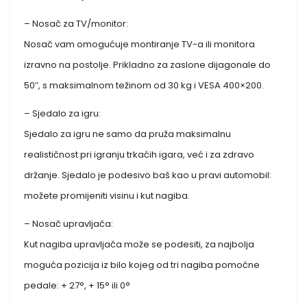
– Nosač za TV/monitor:
Nosač vam omogućuje montiranje TV-a ili monitora
izravno na postolje. Prikladno za zaslone dijagonale do
50″, s maksimalnom težinom od 30 kg i VESA 400×200.
– Sjedalo za igru:
Sjedalo za igru ​​ne samo da pruža maksimalnu
realističnost pri igranju trkaćih igara, već i za zdravo
držanje. Sjedalo je podesivo baš kao u pravi automobil:
možete promijeniti visinu i kut nagiba.
– Nosač upravljača:
Kut nagiba upravljača može se podesiti, za najbolja
moguća pozicija iz bilo kojeg od tri nagiba pomoćne
pedale: + 27°, + 15° ili 0°