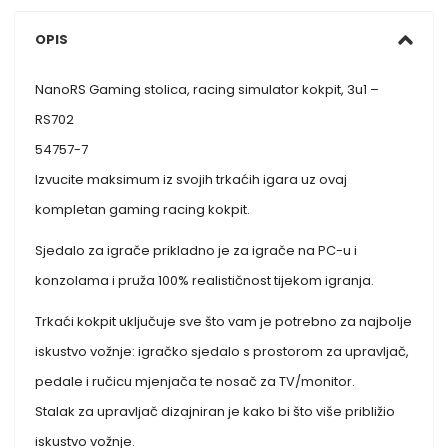
OPIS
NanoRS Gaming stolica, racing simulator kokpit, 3u1 –
RS702
54757-7
Izvucite maksimum iz svojih trkaćih igara uz ovaj
kompletan gaming racing kokpit.
Sjedalo za igrače prikladno je za igrače na PC-u i
konzolama i pruža 100% realističnost tijekom igranja.
Trkaći kokpit uključuje sve što vam je potrebno za najbolje
iskustvo vožnje: igračko sjedalo s prostorom za upravljač,
pedale i ručicu mjenjača te nosač za TV/monitor.
Stalak za upravljač dizajniran je kako bi što više približio
iskustvo vožnje.