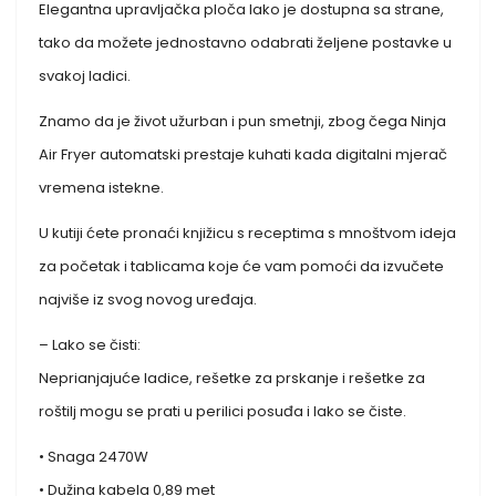
Elegantna upravljačka ploča lako je dostupna sa strane,
tako da možete jednostavno odabrati željene postavke u
svakoj ladici.
Znamo da je život užurban i pun smetnji, zbog čega Ninja
Air Fryer automatski prestaje kuhati kada digitalni mjerač
vremena istekne.
U kutiji ćete pronaći knjižicu s receptima s mnoštvom ideja
za početak i tablicama koje će vam pomoći da izvučete
najviše iz svog novog uređaja.
– Lako se čisti:
Neprianjajuće ladice, rešetke za prskanje i rešetke za
roštilj mogu se prati u perilici posuđa i lako se čiste.
• Snaga 2470W
• Dužina kabela 0,89 met