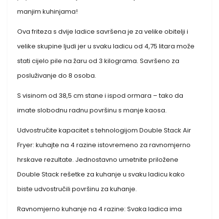
manjim kuhinjama!
Ova friteza s dvije ladice savršena je za velike obitelji i
velike skupine ljudi jer u svaku ladicu od 4,75 litara može
stati cijelo pile na žaru od 3 kilograma. Savršeno za
posluživanje do 8 osoba.
S visinom od 38,5 cm stane i ispod ormara – tako da
imate slobodnu radnu površinu s manje kaosa.
Udvostručite kapacitet s tehnologijom Double Stack Air
Fryer: kuhajte na 4 razine istovremeno za ravnomjerno
hrskave rezultate. Jednostavno umetnite priložene
Double Stack rešetke za kuhanje u svaku ladicu kako
biste udvostručili površinu za kuhanje.
Ravnomjerno kuhanje na 4 razine: Svaka ladica ima