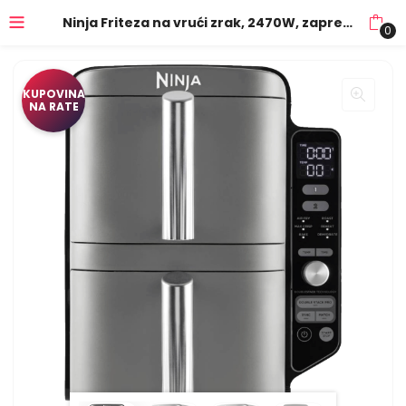
Ninja Friteza na vrući zrak, 2470W, zapremina 9.5 lit. – SL400EU
0
KUPOVINA
NA RATE