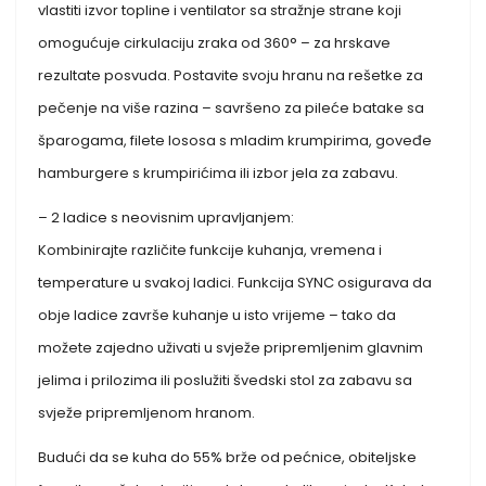
vlastiti izvor topline i ventilator sa stražnje strane koji
omogućuje cirkulaciju zraka od 360° – za hrskave
rezultate posvuda. Postavite svoju hranu na rešetke za
pečenje na više razina – savršeno za pileće batake sa
šparogama, filete lososa s mladim krumpirima, goveđe
hamburgere s krumpirićima ili izbor jela za zabavu.
– 2 ladice s neovisnim upravljanjem:
Kombinirajte različite funkcije kuhanja, vremena i
temperature u svakoj ladici. Funkcija SYNC osigurava da
obje ladice završe kuhanje u isto vrijeme – tako da
možete zajedno uživati ​​u svježe pripremljenim glavnim
jelima i prilozima ili poslužiti švedski stol za zabavu sa
svježe pripremljenom hranom.
Budući da se kuha do 55% brže od pećnice, obiteljske