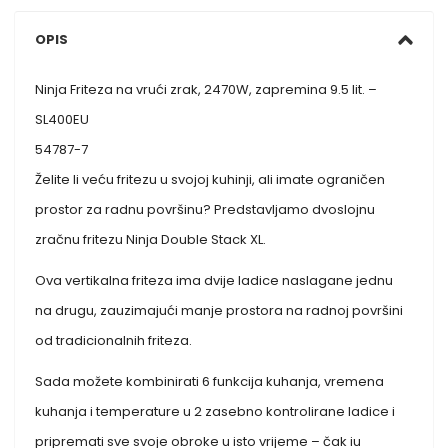
OPIS
Ninja Friteza na vrući zrak, 2470W, zapremina 9.5 lit. –
SL400EU
54787-7
Želite li veću fritezu u svojoj kuhinji, ali imate ograničen
prostor za radnu površinu? Predstavljamo dvoslojnu
zračnu fritezu Ninja Double Stack XL.
Ova vertikalna friteza ima dvije ladice naslagane jednu
na drugu, zauzimajući manje prostora na radnoj površini
od tradicionalnih friteza.
Sada možete kombinirati 6 funkcija kuhanja, vremena
kuhanja i temperature u 2 zasebno kontrolirane ladice i
pripremati sve svoje obroke u isto vrijeme – čak iu