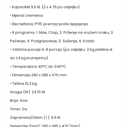
• Kapacitet 9,5 lit. (2 x 4,75 po odjeljku)
• Mjerač vremena
• Bez teflona, ​​PTFE premaz protiv lijepljenja
• 6 programa: 1. Max, Crisp, 2. Prženje na vrućem zraku, 3.
Pečenje, 4. Podgrijavanje, 5. Sušenje, 6. Kolači
• Veličina porcije 6-8 porcija (po odjeljku: 2 kg piletine ili
do 1,4 kg krumpirića)
• Temperatura 40°C do 240°C
• Dimenzije 280 x 385 x 470 mm
• Težina 10,3 kg.
Snaga (W): 2470 W
Boja: Siva
Timer: Da
Zapremina/Obim ( l ): 9.5 lit
Dimenzije (mm): 280 x 385 x 470 (mm)