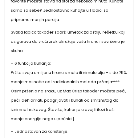
favorite možete staviti na stol za nekoliko minuta. Kuhate
samo za sebe? Jednostavno kuhajte u 1 ladici za
pripremu manjih porcija.
Svaka ladica također sadrži umetak za oštriju rešetku koji
osigurava da vrući zrak okružuje vašu hranu i savršeno je
skuha.
– 6 funkcija kuhanja:
Pržite svoju omiljenu hranu s malo ili nimalo ulja – s do 75%
manje masnoće od tradicionalnih metoda prženja****.
Osim prženja na zraku, uz Max Crisp također možete peći,
peći, dehidrirati, podgrijavati i kuhati od smrznutog do
iznimno hrskavog. Štoviše, kuhanje u ovoj fritezi troši
manje energije nego u pećnici†.
– Jednostavan za korištenje: