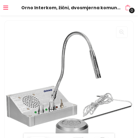
Orno Interkom, žični, dvosmjerna komunikacija, Securit – OR-IK-LY-931
0