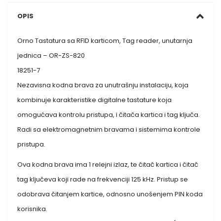
OPIS
Orno Tastatura sa RFID karticom, Tag reader, unutarnja
jednica – OR-ZS-820
18251-7
Nezavisna kodna brava za unutrašnju instalaciju, koja
kombinuje karakteristike digitalne tastature koja
omogućava kontrolu pristupa, i čitača kartica i tag ključa.
Radi sa elektromagnetnim bravama i sistemima kontrole
pristupa.
Ova kodna brava ima 1 relejni izlaz, te čitač kartica i čitač
tag ključeva koji rade na frekvenciji 125 kHz. Pristup se
odobrava čitanjem kartice, odnosno unošenjem PIN koda
korisnika.