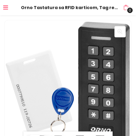
Orno Tastatura sa RFID karticom, Tag reader, unutarnja jednica – OR-ZS-820
0