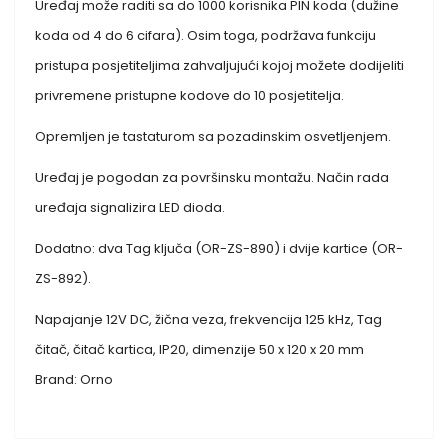
Uređaj može raditi sa do 1000 korisnika PIN koda (dužine
koda od 4 do 6 cifara). Osim toga, podržava funkciju
pristupa posjetiteljima zahvaljujući kojoj možete dodijeliti
privremene pristupne kodove do 10 posjetitelja.
Opremljen je tastaturom sa pozadinskim osvetljenjem.
Uređaj je pogodan za površinsku montažu. Način rada
uređaja signalizira LED dioda.
Dodatno: dva Tag ključa (OR-ZS-890) i dvije kartice (OR-
ZS-892).
Napajanje 12V DC, žična veza, frekvencija 125 kHz, Tag
čitač, čitač kartica, IP20, dimenzije 50 x 120 x 20 mm
Brand: Orno