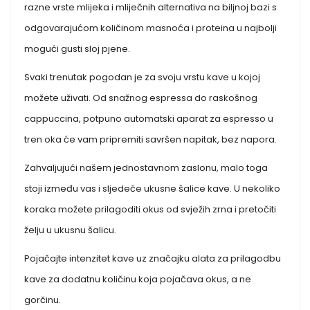
razne vrste mlijeka i mliječnih alternativa na biljnoj bazi s
odgovarajućom količinom masnoća i proteina u najbolji
mogući gusti sloj pjene.
Svaki trenutak pogodan je za svoju vrstu kave u kojoj
možete uživati. Od snažnog espressa do raskošnog
cappuccina, potpuno automatski aparat za espresso u
tren oka će vam pripremiti savršen napitak, bez napora.
Zahvaljujući našem jednostavnom zaslonu, malo toga
stoji između vas i sljedeće ukusne šalice kave. U nekoliko
koraka možete prilagoditi okus od svježih zrna i pretočiti
želju u ukusnu šalicu.
Pojačajte intenzitet kave uz značajku alata za prilagodbu
kave za dodatnu količinu koja pojačava okus, a ne
gorčinu.