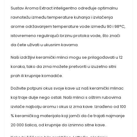
Sustav Aroma Extract inteligentno određuje optimalnu
ravnotežu između temperature kuhanja i izvlačenja
arome održavanjem temperature vode između 90 i 98°C,
istovremeno regulirajući brzinu protoka vode, što znači
da ćete uživati u ukusnim kavama.
Naši izdržljivi keramički mlinci mogu se prilagođavati u 12
koraka, tako da zrna možete pretvoriti u izuzetno sitni
prah ili krupnije komadiće.
Doživite potpuni okus svoje kave uz naš keramički mlinac
koji traje dulje nego ostali. Naši mlinci s oštrim rubovima
izvlače najbolju aromu i okus iz zrna kave. Izrađeno od 100
% keramičkog materijala koji jamči da će trajati najmanje
20 000 šalica, od krupnije do iznimno sitne kave.