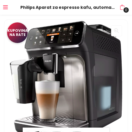
Philips Aparat za espresso kafu, automatski, 12 napitaka, LatteGo – EP5447/90
0
KUPOVINA
NA RATE