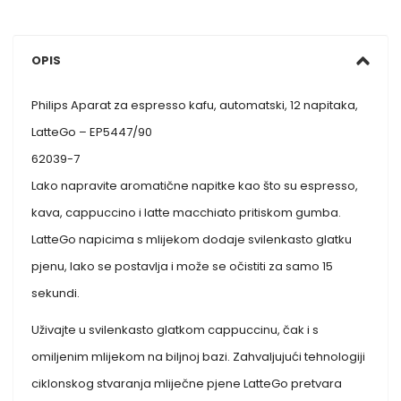
OPIS
Philips Aparat za espresso kafu, automatski, 12 napitaka,
LatteGo – EP5447/90
62039-7
Lako napravite aromatične napitke kao što su espresso,
kava, cappuccino i latte macchiato pritiskom gumba.
LatteGo napicima s mlijekom dodaje svilenkasto glatku
pjenu, lako se postavlja i može se očistiti za samo 15
sekundi.
Uživajte u svilenkasto glatkom cappuccinu, čak i s
omiljenim mlijekom na biljnoj bazi. Zahvaljujući tehnologiji
ciklonskog stvaranja mliječne pjene LatteGo pretvara