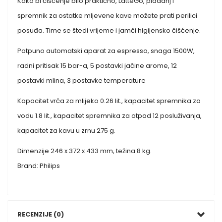
Kako bi čišćenje bilo praktično, LatteGo, pladanj i
spremnik za ostatke mljevene kave možete prati perilici
posuđa. Time se štedi vrijeme i jamči higijensko čišćenje.
Potpuno automatski aparat za espresso, snaga 1500W,
radni pritisak 15 bar-a, 5 postavki jačine arome, 12
postavki mlina, 3 postavke temperature
Kapacitet vrča za mlijeko 0.26 lit., kapacitet spremnika za
vodu 1.8 lit., kapacitet spremnika za otpad 12 posluživanja,
kapacitet za kavu u zrnu 275 g.
Dimenzije 246 x 372 x 433 mm, težina 8 kg.
Brand: Philips
RECENZIJE (0)