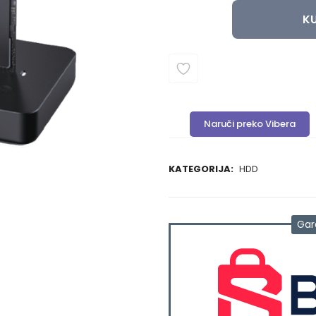
KU
Naruči preko Vibera
KATEGORIJA:
HDD
Gar