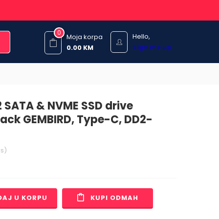
0
Hello,
Moja korpa
Sign me up
0.00
KM
.2 SATA & NVME SSD drive
black GEMBIRD, Type-C, DD2-
s)
DAJ U KORPU
KUPI ODMAH