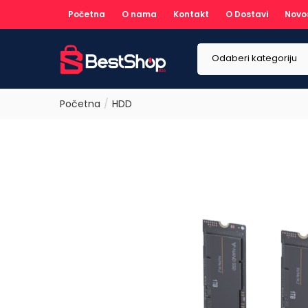
Početna
O nama
Kontakt
O Dostavi
Novo
Odaberi kategoriju
Početna
HDD