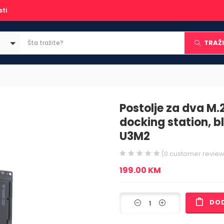
sti
TRAŽI
Postolje za dva M
docking station, 
U3M2
(
0
customer review
199.00
KM
DO