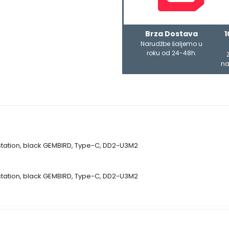
Brza Dostava
1
Narudžbe šaljemo u
roku od 24-48h.
na
station, black GEMBIRD, Type-C, DD2-U3M2
station, black GEMBIRD, Type-C, DD2-U3M2