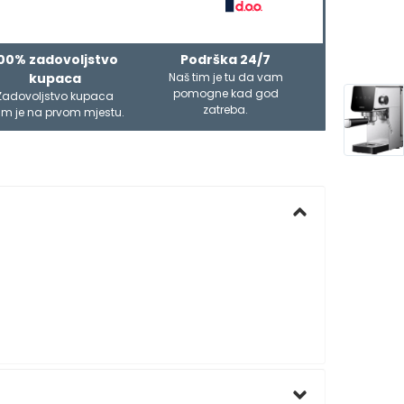
00% zadovoljstvo
Podrška 24/7
kupaca
Naš tim je tu da vam
pomogne kad god
Zadovoljstvo kupaca
zatreba.
m je na prvom mjestu.