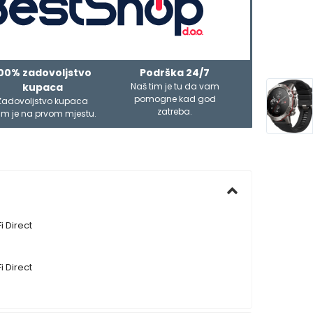
00% zadovoljstvo
Podrška 24/7
kupaca
Naš tim je tu da vam
pomogne kad god
Zadovoljstvo kupaca
zatreba.
m je na prvom mjestu.
i Direct
i Direct