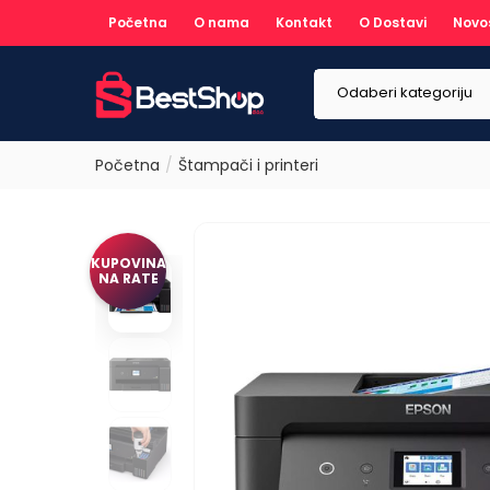
Početna
O nama
Kontakt
O Dostavi
Novo
Odaberi kategoriju
Početna
Štampači i printeri
KUPOVINA
NA RATE