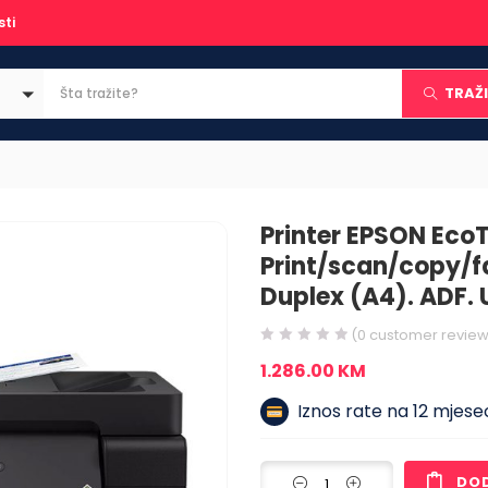
sti
TRAŽI
Printer EPSON Eco
Print/scan/copy/fa
Duplex (A4). ADF. U
(
0
customer review
1.286.00
KM
Iznos rate na 12 mjesec
DO