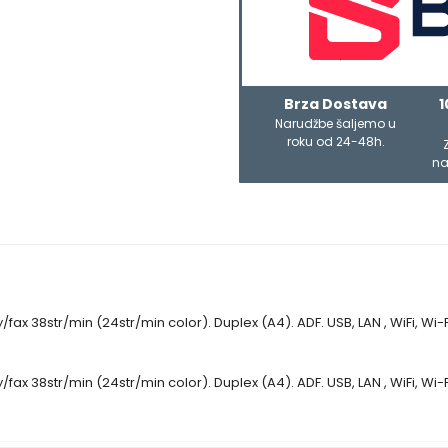
Brza Dostava
1
Narudžbe šaljemo u
roku od 24-48h.
na
ax 38str/min (24str/min color). Duplex (A4). ADF. USB, LAN , WiFi, Wi-F
ax 38str/min (24str/min color). Duplex (A4). ADF. USB, LAN , WiFi, Wi-F