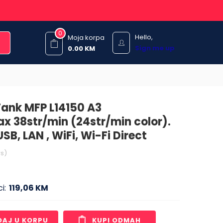
0
Hello,
Moja korpa
Sign me up
0.00
KM
Tank MFP L14150 A3
x 38str/min (24str/min color).
SB, LAN , WiFi, Wi-Fi Direct
s)
i:
119,06 KM
DAJ U KORPU
KUPI ODMAH