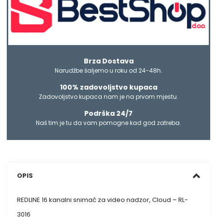
Brza Dostava
Narudžbe šaljemo u roku od 24-48h.
100% zadovoljstvo kupaca
Zadovoljstvo kupaca nam je na prvom mjestu.
Podrška 24/7
Naš tim je tu da vam pomogne kad god zatreba.
OPIS
REDLINE 16 kanalni snimač za video nadzor, Cloud – RL-
3016