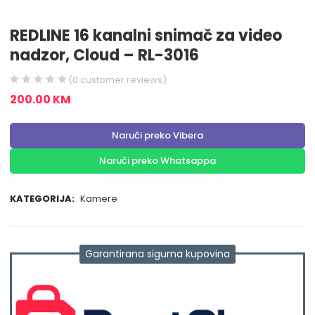
REDLINE 16 kanalni snimač za video
nadzor, Cloud – RL-3016
(
0
customer reviews)
200.00
KM
Naruči preko Vibera
Naruči preko Whatsappa
KATEGORIJA:
Kamere
Garantirana sigurna kupovina