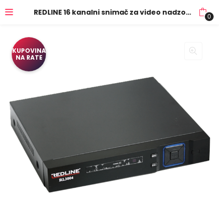
REDLINE 16 kanalni snimač za video nadzor, Cloud – RL-3016
0
KUPOVINA
NA RATE