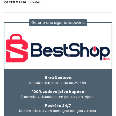
KATEGORIJA:
Routeri
Garantirana sigurna kupovina
Brza Dostava
Narudžbe šaljemo u roku od 24-48h.
100% zadovoljstvo kupaca
Zadovoljstvo kupaca nam je na prvom mjestu.
Podrška 24/7
Naš tim je tu da vam pomogne kad god zatreba.