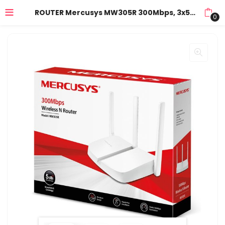
ROUTER Mercusys MW305R 300Mbps, 3x5dBi fixed omni directional antennas, 4×10/100Mbps LAN ports, IEEE 802.11n, IEEE 802.11g, IEEE 802.11b, 2.4GHz, CE,
0