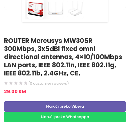
ROUTER Mercusys MW305R
300Mbps, 3x5dBi fixed omni
directional antennas, 4×10/100Mbps
LAN ports, IEEE 802.11n, IEEE 802.11g,
IEEE 802.11b, 2.4GHz, CE,
(
0
customer reviews)
29.00
KM
Naruči preko Vibera
Naruči preko Whatsappa