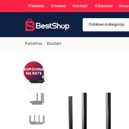
Početna
O nama
Kontakt
O Dostavi
Novo
Odaberi kategoriju
Početna
Routeri
KUPOVINA
NA RATE