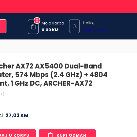
0
Hello,
Moja korpa
Sign me up
0.00
KM
rcher AX72 AX5400 Dual-Band
uter, 574 Mbps (2.4 GHz) + 4804
nt, 1 GHz DC, ARCHER-AX72
s)
i:
27,03 KM
DAJ U KORPU
KUPI ODMAH