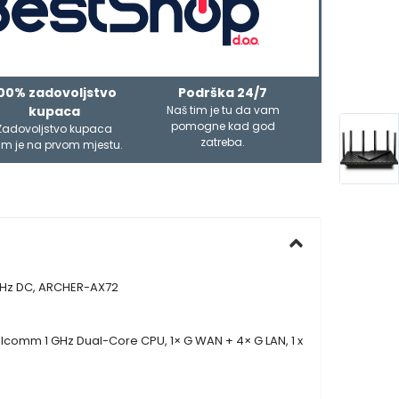
00% zadovoljstvo
Podrška 24/7
kupaca
Naš tim je tu da vam
pomogne kad god
Zadovoljstvo kupaca
zatreba.
m je na prvom mjestu.
 GHz DC, ARCHER-AX72
lcomm 1 GHz Dual-Core CPU, 1× G WAN + 4× G LAN, 1 x