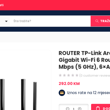
sti
TRAŽI
ROUTER TP-Link A
Gigabit Wi-Fi 6 Ro
Mbps (5 GHz), 6×A
(
0
customer review
292.00
KM
Iznos rate na 12 mjesec
DO