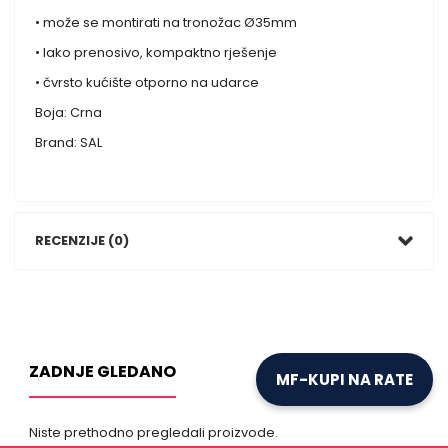
• može se montirati na tronožac Ø35mm
• lako prenosivo, kompaktno rješenje
• čvrsto kućište otporno na udarce
Boja: Crna
Brand: SAL
RECENZIJE (0)
ZADNJE GLEDANO
MF-KUPI NA RATE
Niste prethodno pregledali proizvode.