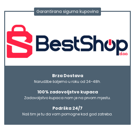
Garantirana sigurna kupovina
Brza Dostava
Narudžbe šaljemo u roku od 24-48h.
100% zadovoljstvo kupaca
Zadovoljstvo kupaca nam je na prvom mjestu.
Podrška 24/7
Naš tim je tu da vam pomogne kad god zatreba.