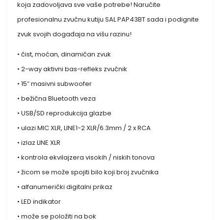
koja zadovoljava sve vaše potrebe! Naručite
profesionalnu zvučnu kutiju SAL PAP43BT sada i podignite
zvuk svojih događaja na višu razinu!
• čist, moćan, dinamičan zvuk
• 2-way aktivni bas-refleks zvučnik
• 15″ masivni subwoofer
• bežična Bluetooth veza
• USB/SD reprodukcija glazbe
• ulazi MIC XLR, LINE1-2 XLR/6.3mm / 2 x RCA
• izlaz LINE XLR
• kontrola ekvilajzera visokih / niskih tonova
• žicom se može spojiti bilo koji broj zvučnika
• alfanumerički digitalni prikaz
• LED indikator
• može se položiti na bok