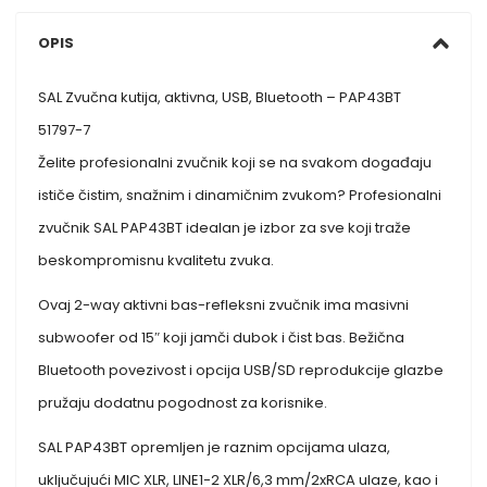
OPIS
SAL Zvučna kutija, aktivna, USB, Bluetooth – PAP43BT
51797-7
Želite profesionalni zvučnik koji se na svakom događaju
ističe čistim, snažnim i dinamičnim zvukom? Profesionalni
zvučnik SAL PAP43BT idealan je izbor za sve koji traže
beskompromisnu kvalitetu zvuka.
Ovaj 2-way aktivni bas-refleksni zvučnik ima masivni
subwoofer od 15″ koji jamči dubok i čist bas. Bežična
Bluetooth povezivost i opcija USB/SD reprodukcije glazbe
pružaju dodatnu pogodnost za korisnike.
SAL PAP43BT opremljen je raznim opcijama ulaza,
uključujući MIC XLR, LINE1-2 XLR/6,3 mm/2xRCA ulaze, kao i