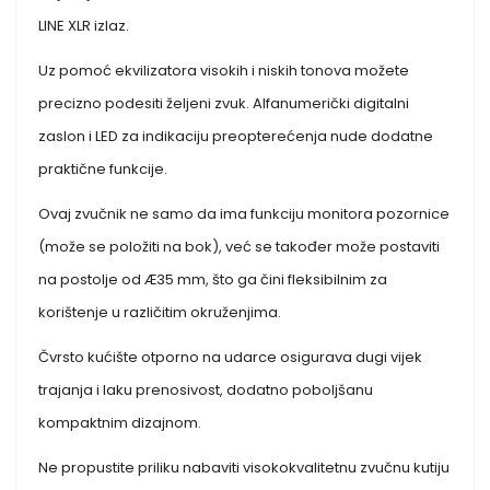
LINE XLR izlaz.
Uz pomoć ekvilizatora visokih i niskih tonova možete
precizno podesiti željeni zvuk. Alfanumerički digitalni
zaslon i LED za indikaciju preopterećenja nude dodatne
praktične funkcije.
Ovaj zvučnik ne samo da ima funkciju monitora pozornice
(može se položiti na bok), već se također može postaviti
na postolje od Æ35 mm, što ga čini fleksibilnim za
korištenje u različitim okruženjima.
Čvrsto kućište otporno na udarce osigurava dugi vijek
trajanja i laku prenosivost, dodatno poboljšanu
kompaktnim dizajnom.
Ne propustite priliku nabaviti visokokvalitetnu zvučnu kutiju