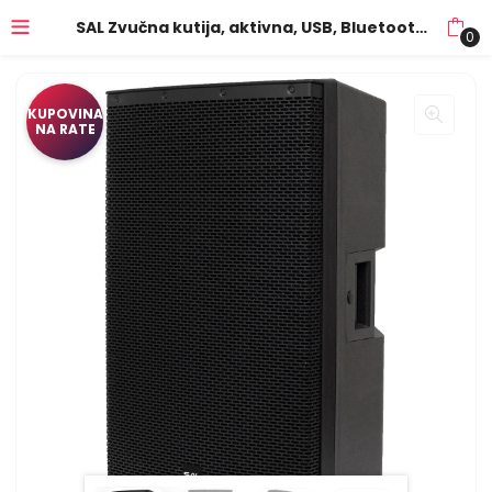
SAL Zvučna kutija, aktivna, USB, Bluetooth – PAP43BT
0
KUPOVINA
NA RATE