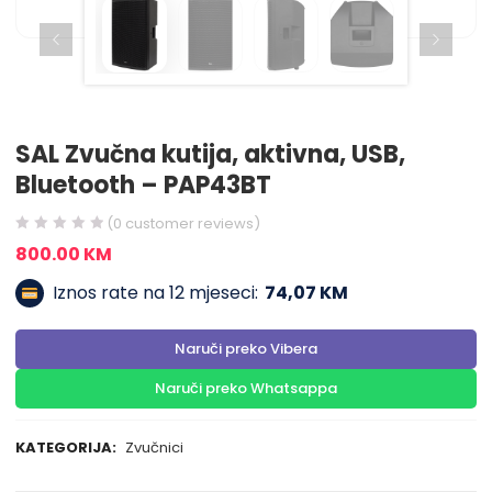
SAL Zvučna kutija, aktivna, USB,
Bluetooth – PAP43BT
(
0
customer reviews)
800.00
KM
Iznos rate na 12 mjeseci:
74,07 KM
Naruči preko Vibera
Naruči preko Whatsappa
KATEGORIJA:
Zvučnici