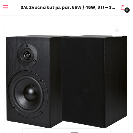
SAL Zvučna kutija, par, 65W / 45W, 8 Ω – SAL 150
0