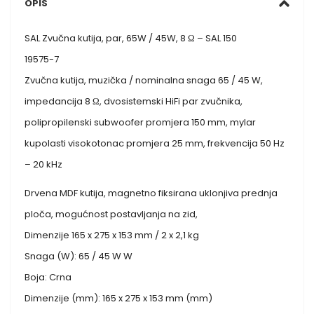
OPIS
SAL Zvučna kutija, par, 65W / 45W, 8 Ω – SAL 150
19575-7
Zvučna kutija, muzička / nominalna snaga 65 / 45 W,
impedancija 8 Ω, dvosistemski HiFi par zvučnika,
polipropilenski subwoofer promjera 150 mm, mylar
kupolasti visokotonac promjera 25 mm, frekvencija 50 Hz
– 20 kHz
Drvena MDF kutija, magnetno fiksirana uklonjiva prednja
ploča, mogućnost postavljanja na zid,
Dimenzije 165 x 275 x 153 mm / 2 x 2,1 kg
Snaga (W): 65 / 45 W W
Boja: Crna
Dimenzije (mm): 165 x 275 x 153 mm (mm)