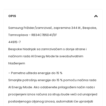
OPIS
Samsung Frižider/zamrzivač, zapremina 344 lit., Bespoke,
Tamnoplava – RB34C7B5D41/EF
44915-7
Bespoke hladnjak sa zamrzivačem s donje strane i
načinom rada AI Energy Mode te sveobuhvatnim
hlađenjem
– Pametna ušteda energije do 15 %
Smanjite potrošnju energije do 15 % pomoću načina rada
AI Energy Mode. Ako odaberete prilagođeni način rada i
procijenjeni iznos računa za struju bude veći od unaprijed
postavljenoga ciljanog iznosa, automatski će upravljati