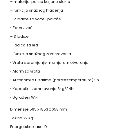
– materijal polica kaljeno staklo
– funkcija snažnog hlađenja
– 2 ladice za voće i povrće
• Zamrzivač:
– 3 ladice
– ladica za led
– funkcija snažnog zamrzavanja
• Vrata s promjenjivim smjerom otvaranja
• Alarm za vrata
• Autonomija u satima (porast temperature) 9h
• Kapacitet zamrzavanja 8kg/24hr
• Ugrađeni WiFi
Dimenzije 595 x 1853 x 658 mm
Težina 72 kg.
Energetska klasa: D