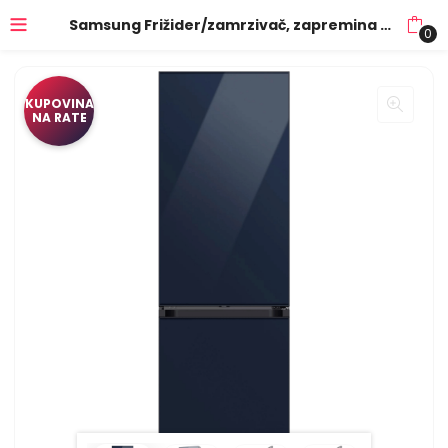
Samsung Frižider/zamrzivač, zapremina 344 lit., Bespoke, Tamnoplava – RB34C7B5D41/EF
0
KUPOVINA
NA RATE