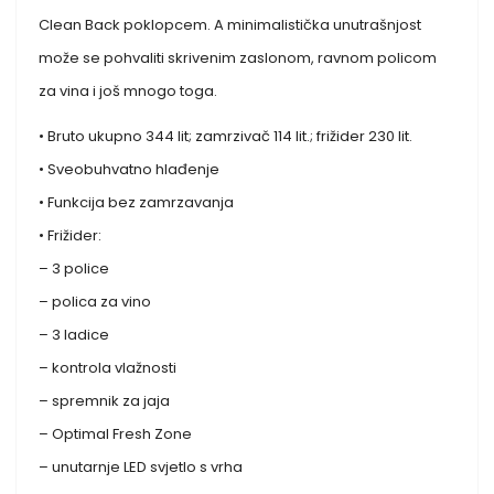
Clean Back poklopcem. A minimalistička unutrašnjost
može se pohvaliti skrivenim zaslonom, ravnom policom
za vina i još mnogo toga.
• Bruto ukupno 344 lit; zamrzivač 114 lit.; frižider 230 lit.
• Sveobuhvatno hlađenje
• Funkcija bez zamrzavanja
• Frižider:
– 3 police
– polica za vino
– 3 ladice
– kontrola vlažnosti
– spremnik za jaja
– Optimal Fresh Zone
– unutarnje LED svjetlo s vrha