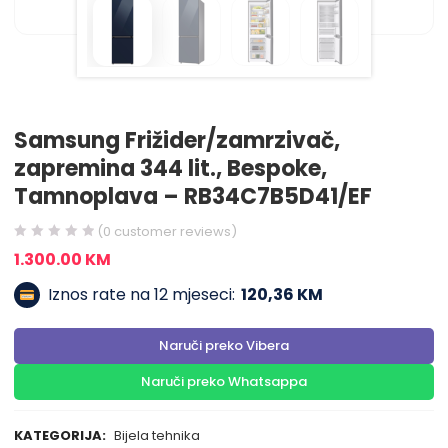
Samsung Frižider/zamrzivač,
zapremina 344 lit., Bespoke,
Tamnoplava – RB34C7B5D41/EF
(
0
customer reviews)
1.300.00
KM
Iznos rate na 12 mjeseci:
120,36 KM
Naruči preko Vibera
Naruči preko Whatsappa
KATEGORIJA:
Bijela tehnika