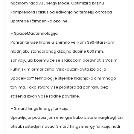
načinom rada AI Energy Mode. Optimizira brzinu
kompresora i ciklus odleđivanja na temelju obrasca
upotrebe i čimbenika okoline.
– SpaceMax tehnologija
Pohranite više hrane u iznimno velikom 390-litarskom
hladnjaku standardnog dizajna dubine 600 mm,
zahvaljujući kojemu će se s lakoćom poravnati s Vašim
kuhinjskim ormarićima. Visokoučinkovita izolacija
SpaceMax™ tehnologije stijenke hladnjaka čini mnogo
tanjima. Tako stvara više prostora za pohranu bez
stršenja izvan Vaše radne površine.
– SmartThings Energy funkcija
Upravljajte potrošnjom energije kako biste smanjili ugljični
otisak i uštedjeli novac. SmartThings Energy funkcija nudi