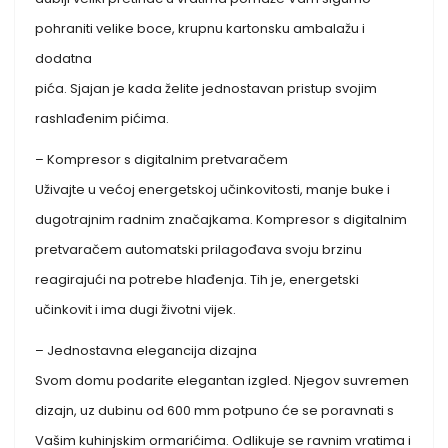
pohraniti velike boce, krupnu kartonsku ambalažu i
dodatna
pića. Sjajan je kada želite jednostavan pristup svojim
rashlađenim pićima.
– Kompresor s digitalnim pretvaračem
Uživajte u većoj energetskoj učinkovitosti, manje buke i
dugotrajnim radnim značajkama. Kompresor s digitalnim
pretvaračem automatski prilagođava svoju brzinu
reagirajući na potrebe hlađenja. Tih je, energetski
učinkovit i ima dugi životni vijek.
– Jednostavna elegancija dizajna
Svom domu podarite elegantan izgled. Njegov suvremen
dizajn, uz dubinu od 600 mm potpuno će se poravnati s
Vašim kuhinjskim ormarićima. Odlikuje se ravnim vratima i