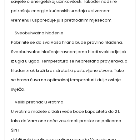
savjete o energetskoj učinkovitosti. Također nadzire
potrošnju energije kućanskih uređaja u stvarnom
vremenu i uspoređuje ju s prethodnim mjesecom.
– Sveobuhvatno hlađenje
Pobrinite se da sva Vaša hrana bude pravilno hlađena.
Sveobuhvatno hlađenje ravnomjerno hladi svaki odjeljak
iz ugla u ugao. Temperatura se neprestano provjerava, a
hladan zrak kruži kroz strateški postavljene otvore. Tako
se hrana čuva na optimalnoj temperaturi i dulje ostaje
svježa.
– Veliki pretinac u vratima
U vratima možete držati i veće boce kapaciteta do 2 L
tako da Vam one neće zauzimati prostor na policama.
Širi i
dublji veliki pretinac u vratima pomaže Vam sigurno