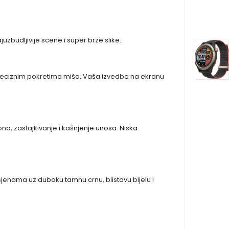
uzbudljivije scene i super brze slike.
 preciznim pokretima miša. Vaša izvedba na ekranu
na, zastajkivanje i kašnjenje unosa. Niska
u sjenama uz duboku tamnu crnu, blistavu bijelu i