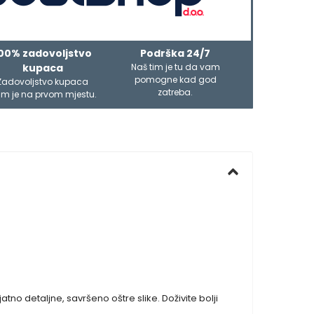
00% zadovoljstvo
Podrška 24/7
kupaca
Naš tim je tu da vam
pomogne kad god
Zadovoljstvo kupaca
zatreba.
m je na prvom mjestu.
tno detaljne, savršeno oštre slike. Doživite bolji