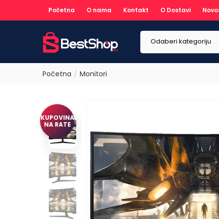
Početna
O nama
Kontakt
O Dostavi
Novo
Odaberi kategoriju
Početna
Monitori
KUPOVINA
NA RATE