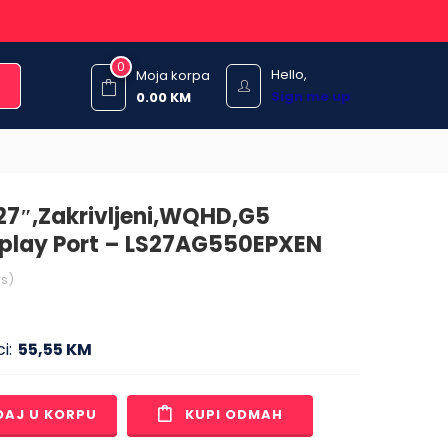
0
Hello,
Moja korpa
Sign me up
0.00
KM
7″,Zakrivljeni,WQHD,G5
splay Port – LS27AG550EPXEN
s)
i:
55,55 KM
DAJ U KORPU
KUPI ODMAH