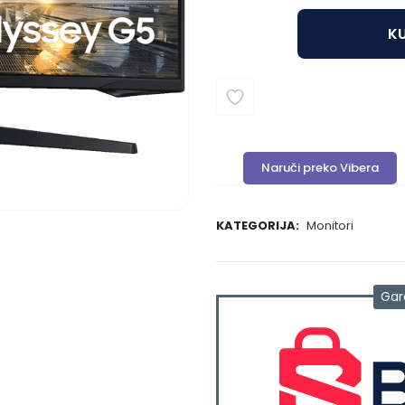
KU
Naruči preko Vibera
KATEGORIJA:
Monitori
Gar