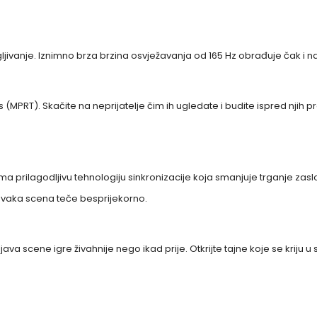
jivanje. Iznimno brza brzina osvježavanja od 165 Hz obrađuje čak i naj
 (MPRT). Skačite na neprijatelje čim ih ugledate i budite ispred njih
prilagodljivu tehnologiju sinkronizacije koja smanjuje trganje zaslo
svaka scena teče besprijekorno.
ljava scene igre živahnije nego ikad prije. Otkrijte tajne koje se kriju 