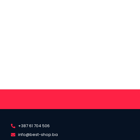
+387 61 704 506
info@best-shop.ba