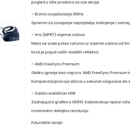
pogled s više prostora za sve akcije.
– Brzina osvježavanja 165Hz
Spremni za osvajanje neprijatelja, kašnjenje i zamagl
– 1ms (MPRT) vrijeme odziva
Neka se svaki potez računa uz vrijeme odziva od 1ms
brza je poput vaših vlastitih refleksa.
– AMD FreeSync Premium
Glatko igranje bez napora. AMD FreeSync Premium ima 
kompenzacija broja sličica u sekundi osigurava da 
– Zaista realističan HDR
Zadivljujuća grafika s HDR10. Kaleidoskop nijansi oživ
izvanredno detaljnu rezoluciju.
Futuristički dizajn