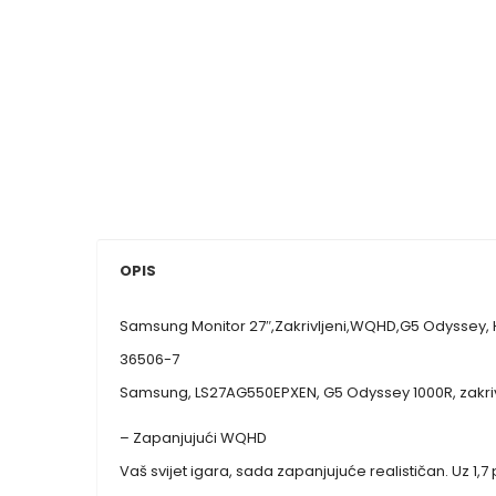
OPIS
Samsung Monitor 27″,Zakrivljeni,WQHD,G5 Odyssey, 
36506-7
Samsung, LS27AG550EPXEN, G5 Odyssey 1000R, zakrivl
– Zapanjujući WQHD
Vaš svijet igara, sada zapanjujuće realističan. Uz 1,7