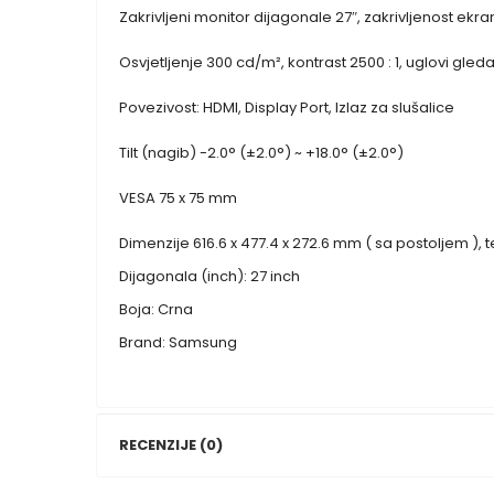
Zakrivljeni monitor dijagonale 27″, zakrivljenost ekra
Osvjetljenje 300 cd/m², kontrast 2500 : 1, uglovi gleda
Povezivost: HDMI, Display Port, Izlaz za slušalice
Tilt (nagib) -2.0° (±2.0°) ~ +18.0° (±2.0°)
VESA 75 x 75 mm
Dimenzije 616.6 x 477.4 x 272.6 mm ( sa postoljem ), te
Dijagonala (inch): 27 inch
Boja: Crna
Brand: Samsung
RECENZIJE (0)