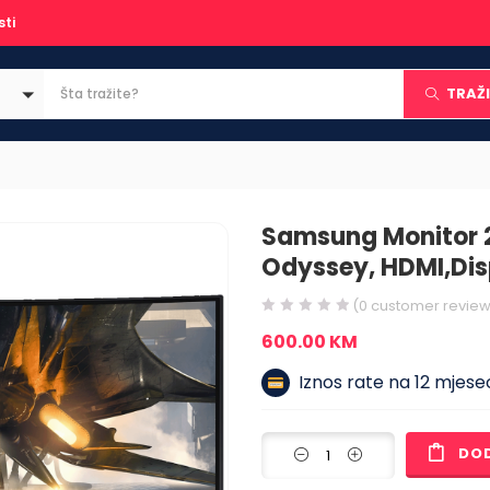
sti
TRAŽI
Samsung Monitor 2
Odyssey, HDMI,Di
(
0
customer review
600.00
KM
Iznos rate na 12 mjesec
DO