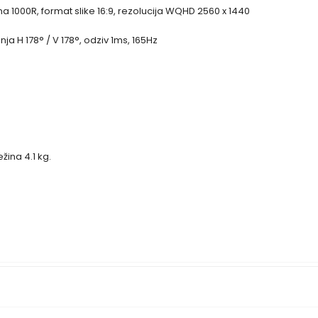
na 1000R, format slike 16:9, rezolucija WQHD 2560 x 1440
nja H 178° / V 178°, odziv 1ms, 165Hz
žina 4.1 kg.