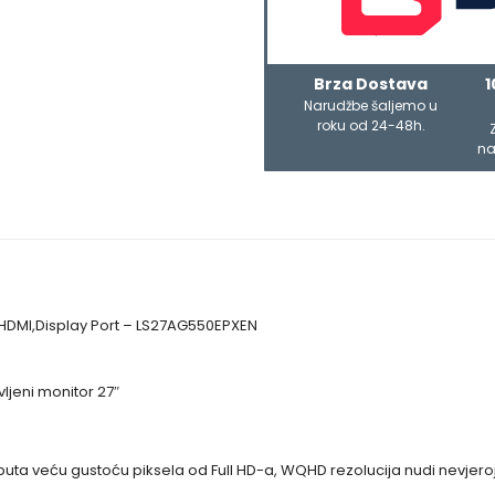
Brza Dostava
1
Narudžbe šaljemo u
roku od 24-48h.
na
HDMI,Display Port – LS27AG550EPXEN
jeni monitor 27″
 puta veću gustoću piksela od Full HD-a, WQHD rezolucija nudi nevjeroja