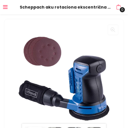
Scheppach aku rotaciona ekscentrična brusilica IXES C-OBS125-X – Solo
0