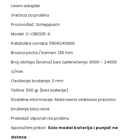
Usisni adapter
Vrećica za prašinu
Proizvođač: Scheppach
Model: C-OBS125-X
Kataloška oznaka: 5909240900
Brusna ploča / kamen: 125 mm
Broj obrtaja (brzina) bez opterećenja: 6000 – 24000
o/min
Oscilacije brušenja: 2 mm
Težina: 500 gr (bez baterije)
Dodatne informacije: Mala visina olakšava precizno
brušenje blizu ivice
Prekidač otporan na prašinu
Isporučeni pribor:
Solo model baterija i punjač ne
dolaze