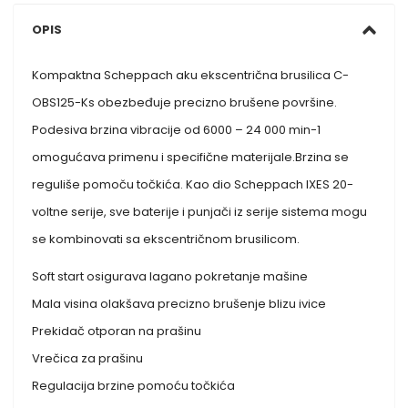
OPIS
Kompaktna Scheppach aku ekscentrična brusilica C-
OBS125-Ks obezbeđuje precizno brušene površine.
Podesiva brzina vibracije od 6000 – 24 000 min-1
omogućava primenu i specifične materijale.Brzina se
reguliše pomoču točkića. Kao dio Scheppach IXES 20-
voltne serije, sve baterije i punjači iz serije sistema mogu
se kombinovati sa ekscentričnom brusilicom.
Soft start osigurava lagano pokretanje mašine
Mala visina olakšava precizno brušenje blizu ivice
Prekidač otporan na prašinu
Vrečica za prašinu
Regulacija brzine pomoću točkića