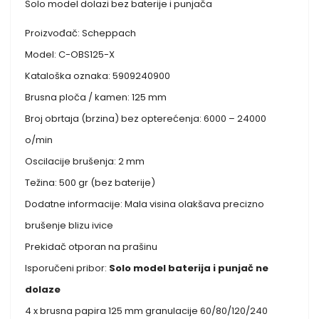
Solo model dolazi bez baterije i punjača
Proizvođač: Scheppach
Model: C-OBS125-X
Kataloška oznaka: 5909240900
Brusna ploča / kamen: 125 mm
Broj obrtaja (brzina) bez opterećenja: 6000 – 24000
o/min
Oscilacije brušenja: 2 mm
Težina: 500 gr (bez baterije)
Dodatne informacije: Mala visina olakšava precizno
brušenje blizu ivice
Prekidač otporan na prašinu
Isporučeni pribor:
Solo model baterija i punjač ne
dolaze
4 x brusna papira 125 mm granulacije 60/80/120/240