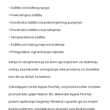
• Zaštita od kratkog spoja
• Prekostrujna zaštita
• Dvostruka zaštita od prekomjernog punjenja
• Dvostruka zaštita od pražnjenja
• Temperaturna zaštita
• Zaštita od niskog napona baterije
• Prilagodljivo ograničenje naplate
Serija F2 dizajnirana je sa širim upravljačem za stabilniju
vožnju, koji također omogućuje više prostora za dodatke
kao što je držač za telefon
Zahvaljujući mreži Apple Find My, svoj KickScooter možete
pronaći bilo gdje! Nakon što aktivirate Apple Find My
putem aplikacije Segway-Ninebot i uparite ga sa svojim
KickScooterom, možete brzo pronaći svoj KickScooter