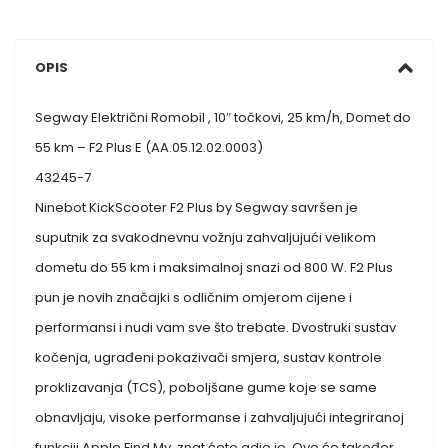
OPIS
Segway Električni Romobil , 10″ točkovi, 25 km/h, Domet do
55 km – F2 Plus E (AA.05.12.02.0003)
43245-7
Ninebot KickScooter F2 Plus by Segway savršen je
suputnik za svakodnevnu vožnju zahvaljujući velikom
dometu do 55 km i maksimalnoj snazi od 800 W. F2 Plus
pun je novih značajki s odličnim omjerom cijene i
performansi i nudi vam sve što trebate. Dvostruki sustav
kočenja, ugrađeni pokazivači smjera, sustav kontrole
proklizavanja (TCS), poboljšane gume koje se same
obnavljaju, visoke performanse i zahvaljujući integriranoj
funkciji Apple Find My, znat ćete gdje je. Ovo će također