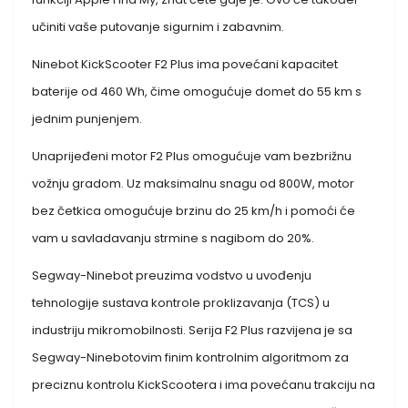
učiniti vaše putovanje sigurnim i zabavnim.
Ninebot KickScooter F2 Plus ima povećani kapacitet
baterije od 460 Wh, čime omogućuje domet do 55 km s
jednim punjenjem.
Unaprijeđeni motor F2 Plus omogućuje vam bezbrižnu
vožnju gradom. Uz maksimalnu snagu od 800W, motor
bez četkica omogućuje brzinu do 25 km/h i pomoći će
vam u savladavanju strmine s nagibom do 20%.
Segway-Ninebot preuzima vodstvo u uvođenju
tehnologije sustava kontrole proklizavanja (TCS) u
industriju mikromobilnosti. Serija F2 Plus razvijena je sa
Segway-Ninebotovim finim kontrolnim algoritmom za
preciznu kontrolu KickScootera i ima povećanu trakciju na