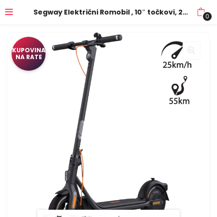
Segway Električni Romobil , 10″ točkovi, 25 km/h, Domet do 55 km – F2 Plus E (AA.05.12.02.0003)
0
KUPOVINA
NA RATE