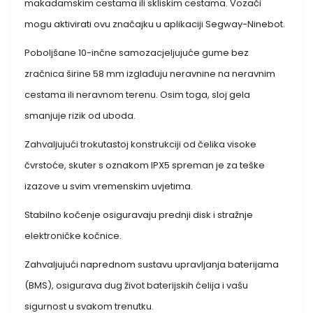
makadamskim cestama ili skliskim cestama. Vozači
mogu aktivirati ovu značajku u aplikaciji Segway-Ninebot.
Poboljšane 10-inčne samozacjeljujuće gume bez
zračnica širine 58 mm izglađuju neravnine na neravnim
cestama ili neravnom terenu. Osim toga, sloj gela
smanjuje rizik od uboda.
Zahvaljujući trokutastoj konstrukciji od čelika visoke
čvrstoće, skuter s oznakom IPX5 spreman je za teške
izazove u svim vremenskim uvjetima.
Stabilno kočenje osiguravaju prednji disk i stražnje
elektroničke kočnice.
Zahvaljujući naprednom sustavu upravljanja baterijama
(BMS), osigurava dug život baterijskih ćelija i vašu
sigurnost u svakom trenutku.