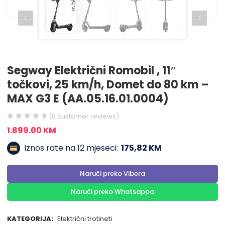
Segway Električni Romobil , 11″
točkovi, 25 km/h, Domet do 80 km –
MAX G3 E (AA.05.16.01.0004)
(
0
customer reviews)
1.899.00
KM
Iznos rate na 12 mjeseci:
175,82 KM
Naruči preko Vibera
Naruči preko Whatsappa
KATEGORIJA:
Električni trotineti