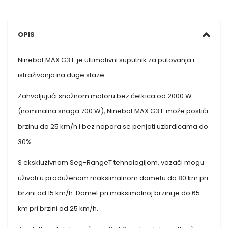
OPIS
Ninebot MAX G3 E je ultimativni suputnik za putovanja i
istraživanja na duge staze.
Zahvaljujući snažnom motoru bez četkica od 2000 W
(nominalna snaga 700 W), Ninebot MAX G3 E može postići
brzinu do 25 km/h i bez napora se penjati uzbrdicama do
30%.
S ekskluzivnom Seg-RangeT tehnologijom, vozači mogu
uživati ​​u produženom maksimalnom dometu do 80 km pri
brzini od 15 km/h. Domet pri maksimalnoj brzini je do 65
km pri brzini od 25 km/h.