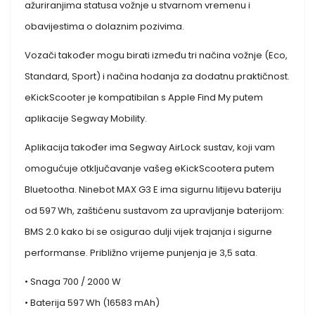
ažuriranjima statusa vožnje u stvarnom vremenu i
obavijestima o dolaznim pozivima.
Vozači također mogu birati između tri načina vožnje (Eco,
Standard, Sport) i načina hodanja za dodatnu praktičnost.
eKickScooter je kompatibilan s Apple Find My putem
aplikacije Segway Mobility.
Aplikacija također ima Segway AirLock sustav, koji vam
omogućuje otključavanje vašeg eKickScootera putem
Bluetootha. Ninebot MAX G3 E ima sigurnu litijevu bateriju
od 597 Wh, zaštićenu sustavom za upravljanje baterijom:
BMS 2.0 kako bi se osigurao dulji vijek trajanja i sigurne
performanse. Približno vrijeme punjenja je 3,5 sata.
• Snaga 700 / 2000 W
• Baterija 597 Wh (16583 mAh)