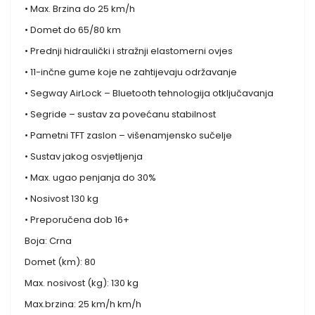
• Max. Brzina do 25 km/h
• Domet do 65/80 km
• Prednji hidraulički i stražnji elastomerni ovjes
• 11-inčne gume koje ne zahtijevaju održavanje
• Segway AirLock – Bluetooth tehnologija otključavanja
• Segride – sustav za povećanu stabilnost
• Pametni TFT zaslon – višenamjensko sučelje
• Sustav jakog osvjetljenja
• Max. ugao penjanja do 30%
• Nosivost 130 kg
• Preporučena dob 16+
Boja: Crna
Domet (km): 80
Max. nosivost (kg): 130 kg
Max.brzina: 25 km/h km/h