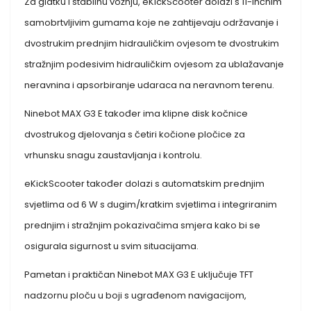
Za glatku i stabilnu vožnju, eKickScooter dolazi s 11-inčnim
samobrtvljivim gumama koje ne zahtijevaju održavanje i
dvostrukim prednjim hidrauličkim ovjesom te dvostrukim
stražnjim podesivim hidrauličkim ovjesom za ublažavanje
neravnina i apsorbiranje udaraca na neravnom terenu.
Ninebot MAX G3 E također ima klipne disk kočnice
dvostrukog djelovanja s četiri kočione pločice za
vrhunsku snagu zaustavljanja i kontrolu.
eKickScooter također dolazi s automatskim prednjim
svjetlima od 6 W s dugim/kratkim svjetlima i integriranim
prednjim i stražnjim pokazivačima smjera kako bi se
osigurala sigurnost u svim situacijama.
Pametan i praktičan Ninebot MAX G3 E uključuje TFT
nadzornu ploču u boji s ugrađenom navigacijom,