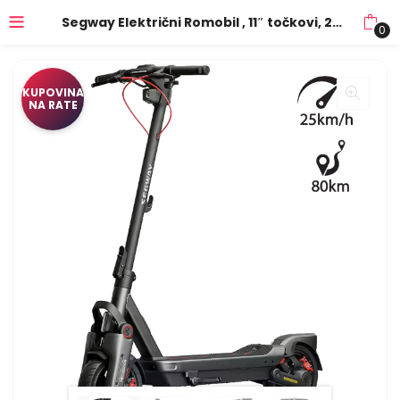
Segway Električni Romobil , 11″ točkovi, 25 km/h, Domet do 80 km – MAX G3 E (AA.05.16.01.0004)
0
KUPOVINA
NA RATE