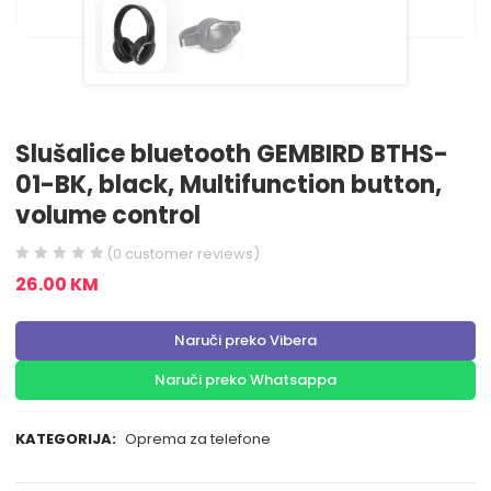
Slušalice bluetooth GEMBIRD BTHS-
01-BK, black, Multifunction button,
volume control
(
0
customer reviews)
26.00
KM
Naruči preko Vibera
Naruči preko Whatsappa
KATEGORIJA:
Oprema za telefone