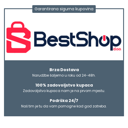
Garantirana sigurna kupovina
Brza Dostava
Narudžbe šaljemo u roku od 24-48h.
100% zadovoljstvo kupaca
Zadovoljstvo kupaca nam je na prvom mjestu.
Podrška 24/7
Naš tim je tu da vam pomogne kad god zatreba.