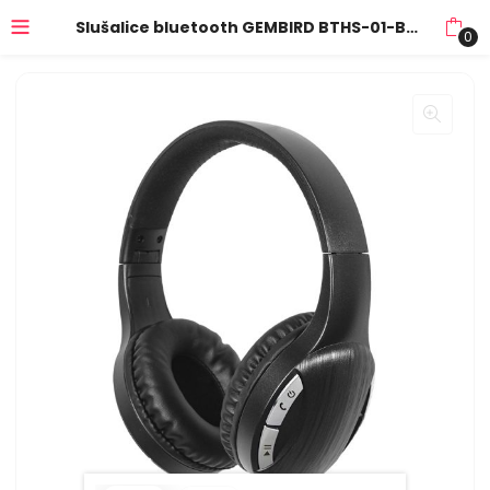
Slušalice bluetooth GEMBIRD BTHS-01-BK, black, Multifunction button, volume control
0