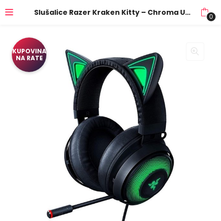
Slušalice Razer Kraken Kitty – Chroma USB Gaming Headset – Black – FRML RZ04-02980100-R3M1
0
KUPOVINA
NA RATE