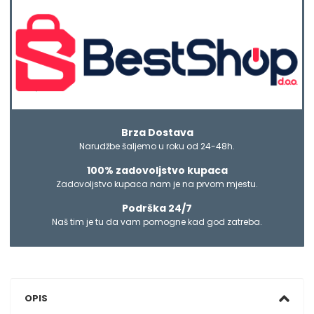
Brza Dostava
Narudžbe šaljemo u roku od 24-48h.
100% zadovoljstvo kupaca
Zadovoljstvo kupaca nam je na prvom mjestu.
Podrška 24/7
Naš tim je tu da vam pomogne kad god zatreba.
OPIS