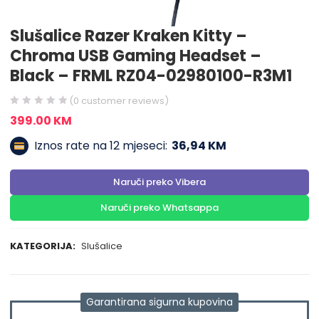
Slušalice Razer Kraken Kitty –
Chroma USB Gaming Headset –
Black – FRML RZ04-02980100-R3M1
(
0
customer reviews)
399.00
KM
Iznos rate na 12 mjeseci:
36,94 KM
Naruči preko Vibera
Naruči preko Whatsappa
KATEGORIJA:
Slušalice
Garantirana sigurna kupovina