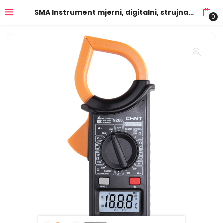
SMA Instrument mjerni, digitalni, strujna kliješta, AC – M 266AC
0