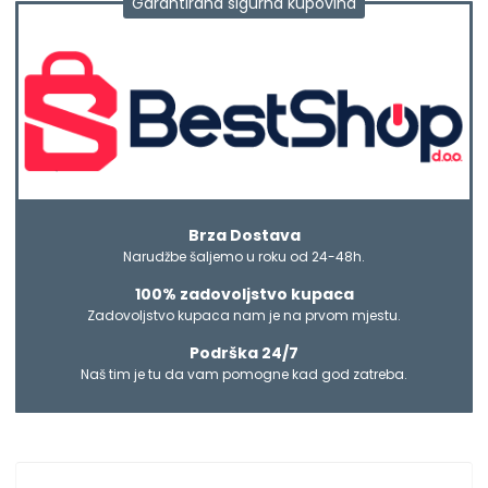
Garantirana sigurna kupovina
Brza Dostava
Narudžbe šaljemo u roku od 24-48h.
100% zadovoljstvo kupaca
Zadovoljstvo kupaca nam je na prvom mjestu.
Podrška 24/7
Naš tim je tu da vam pomogne kad god zatreba.