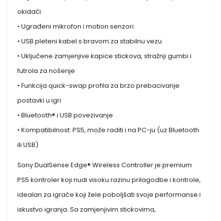
okidači
• Ugrađeni mikrofon i motion senzori
• USB pleteni kabel s bravom za stabilnu vezu
• Uključene zamjenjive kapice stickova, stražnji gumbi i
futrola za nošenje
• Funkcija quick-swap profila za brzo prebacivanje
postavki u igri
• Bluetooth® i USB povezivanje
• Kompatibilnost: PS5, može raditi i na PC-ju (uz Bluetooth
ili USB)
Sony DualSense Edge® Wireless Controller je premium
PS5 kontroler koji nudi visoku razinu prilagodbe i kontrole,
idealan za igrače koji žele poboljšati svoje performanse i
iskustvo igranja. Sa zamjenjivim stickovima,