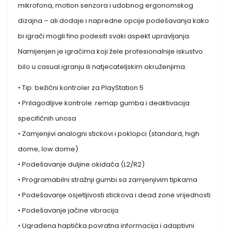
mikrofona, motion senzora i udobnog ergonomskog
dizajna – ali dodaje i napredne opcije podešavanja kako
bi igrači mogli fino podesiti svaki aspekt upravljanja.
Namijenjen je igračima koji žele profesionalnije iskustvo
bilo u casual igranju ili natjecateljskim okruženjima.
• Tip: bežični kontroler za PlayStation 5
• Prilagodljive kontrole: remap gumba i deaktivacija
specifičnih unosa
• Zamjenjivi analogni stickovi i poklopci (standard, high
dome, low dome)
• Podešavanje duljine okidača (L2/R2)
• Programabilni stražnji gumbi sa zamjenjivim tipkama
• Podešavanje osjetljivosti stickova i dead zone vrijednosti
• Podešavanje jačine vibracija
• Ugrađena haptička povratna informacija i adaptivni