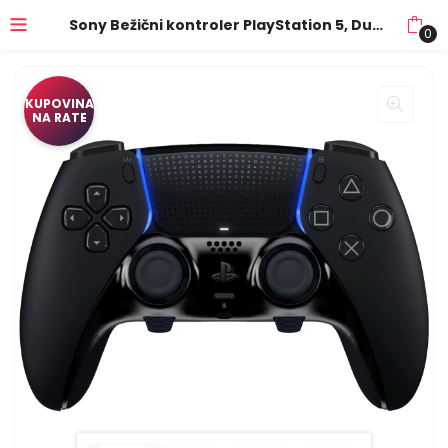
Sony Bežični kontroler PlayStation 5, DualSense Edge Black – PS5 DualSense Edge W.Contr. Black
0
KUPOVINA
NA RATE