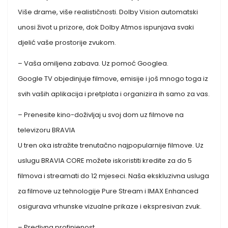
Više drame, više realističnosti. Dolby Vision automatski
unosi život u prizore, dok Dolby Atmos ispunjava svaki
djelić vaše prostorije zvukom.
– Vaša omiljena zabava. Uz pomoć Googlea.
Google TV objedinjuje filmove, emisije i još mnogo toga iz
svih vaših aplikacija i pretplata i organizira ih samo za vas.
– Prenesite kino-doživljaj u svoj dom uz filmove na
televizoru BRAVIA
U tren oka istražite trenutačno najpopularnije filmove. Uz
uslugu BRAVIA CORE možete iskoristiti kredite za do 5
filmova i streamati do 12 mjeseci. Naša ekskluzivna usluga
za filmove uz tehnologije Pure Stream i IMAX Enhanced
osigurava vrhunske vizualne prikaze i ekspresivan zvuk.
– Predivna profinjenost