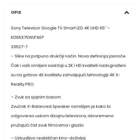
OPIS
Sony Televizor Google TV Smart LED 4K UHD 65″ –
KD65X75WLPAEP
33527-7
– Slike na potpuno drukčiji način. Nova definicija jasnoće.
Čak i vaši omiljeni sadržaji u 2K i HD kvaliteti nadograđeni
su na gotovo 4K kvalitetu zahvaljujući tehnologiji 4K X-
Reality PRO.
– Zvuk sa sjajnim basom
Zvučnik X-Balanced Speaker osmišljen je kako bi
odgovarao uskom dizajnu televizora, istovremeno
pružajući čist zvuk filmovima i glazbi.
– Uzbudljivo realističan kino-doživljaj