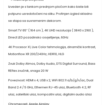
Izveden je s tankom prednjom pločom kako biste bili
potpuno usredotočeni na sliku. Profinjen izgled skladno
se stapa sa suvremenim dekorom.
Smart TV 65″ ( 164 cm ), 4K UHD rezolucija ( 3840 x 2160 ),
Direct LED pozadinsko osvjetljenje, 60Hz
4K Procesor X1, Live Color tehmologija, dinamički kontrast,
Motionflow XR 200/240Hz, HDR10, HLG
Zvuk Dolby Atmos, Dolby Audio, DTS Digital Surround, Bass
REflex zvučnik, snaga 20 W
Povezivost: HDMI x 4, USB x 2, WiFi 802.11 a/b/g/n/ac, Dual
Band 2.4 / 5 GHz, Ethernen RJ-45 ulaz, Bluetooth 4.2, RF
ulaz, satelitski ulaz, kompozitni ulaz, digitalni audio izlaz
Chromecast, Apple Airplay