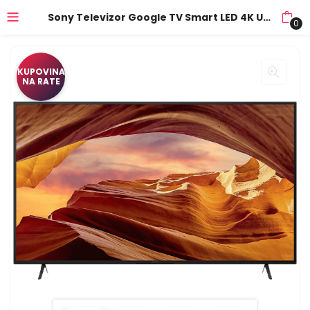
Sony Televizor Google TV Smart LED 4K UHD 65″ – KD65X75WLPAEP
0
KUPOVINA
NA RATE