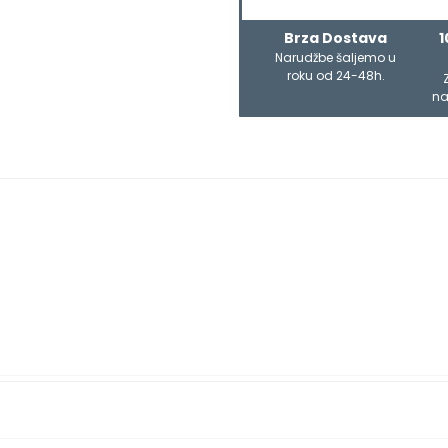
Brza Dostava
1
Narudžbe šaljemo u
roku od 24-48h.
na