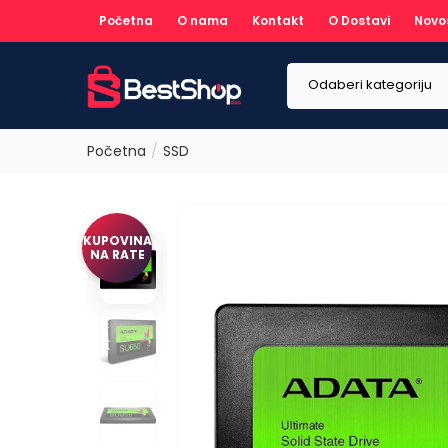
Početna
O nama
Kontakt
O Dostavi
Novo
Odaberi kategoriju
Početna
SSD
KUPOVINA
NA RATE