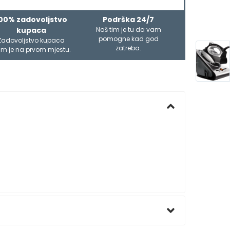
00% zadovoljstvo
Podrška 24/7
kupaca
Naš tim je tu da vam
pomogne kad god
Zadovoljstvo kupaca
zatreba.
m je na prvom mjestu.