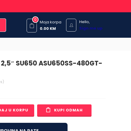
0
Hello,
Moja korpa
Sign me up
0.00
KM
 2,5″ SU650 ASU650SS-480GT-
s)
DAJ U KORPU
KUPI ODMAH
POVINA NA RATE