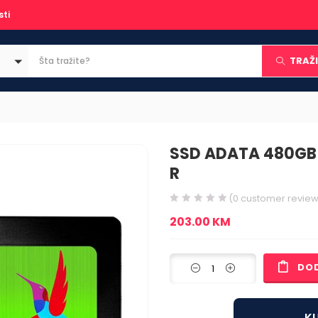
sti
TRAŽI
SSD ADATA 480GB
R
(
0
customer review
203.00
KM
DO
KU