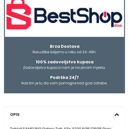
Brza Dostava
Narudžbe šaljemo u roku od 24-48h.
100% zadovoljstvo kupaca
Zadovoljstvo kupaca nam je na prvom mjestu.
Podrška 24/7
Naš tim je tu da vam pomogne kad god zatreba.
OPIS
Tablet SAMSUNG Galaxy Tab A11+ X230 6GB 128GB Gray