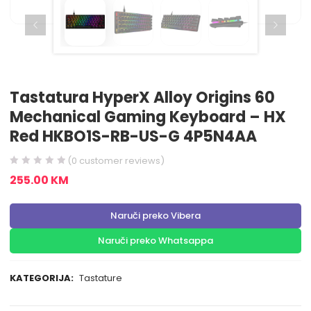
Tastatura HyperX Alloy Origins 60
Mechanical Gaming Keyboard – HX
Red HKBO1S-RB-US-G 4P5N4AA
(
0
customer reviews)
255.00
KM
Naruči preko Vibera
Naruči preko Whatsappa
KATEGORIJA:
Tastature