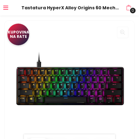
Tastatura HyperX Alloy Origins 60 Mechanical Gaming Keyboard – HX Red HKBO1S-RB-US-G 4P5N4AA
0
KUPOVINA
NA RATE