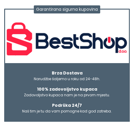
Garantirana sigurna kupovina
Brza Dostava
Narudžbe šaljemo u roku od 24-48h.
100% zadovoljstvo kupaca
Zadovoljstvo kupaca nam je na prvom mjestu.
Podrška 24/7
Naš tim je tu da vam pomogne kad god zatreba.