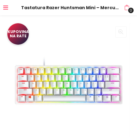
Tastatura Razer Huntsman Mini – Mercury Edition – 60% Optical Gaming Keyboard (Clicky Purple Switch) RZ03-03390300-R3M1
0
KUPOVINA
NA RATE