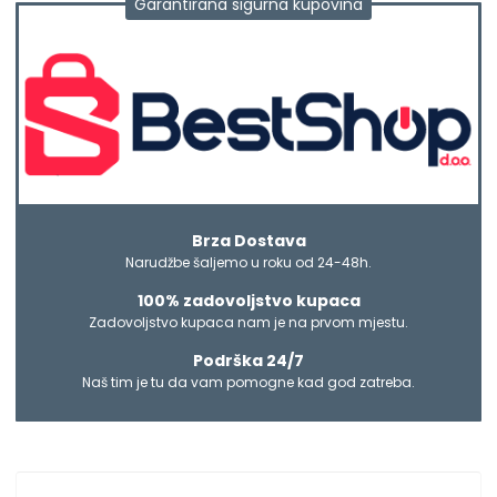
Garantirana sigurna kupovina
Brza Dostava
Narudžbe šaljemo u roku od 24-48h.
100% zadovoljstvo kupaca
Zadovoljstvo kupaca nam je na prvom mjestu.
Podrška 24/7
Naš tim je tu da vam pomogne kad god zatreba.