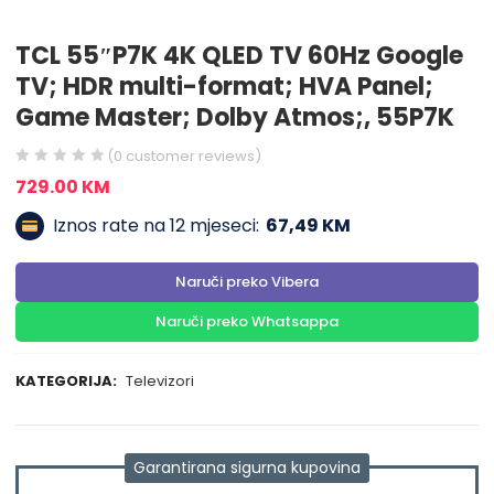
TCL 55″P7K 4K QLED TV 60Hz Google
TV; HDR multi-format; HVA Panel;
Game Master; Dolby Atmos;, 55P7K
(
0
customer reviews)
729.00
KM
Iznos rate na 12 mjeseci:
67,49 KM
Naruči preko Vibera
Naruči preko Whatsappa
KATEGORIJA:
Televizori
Garantirana sigurna kupovina