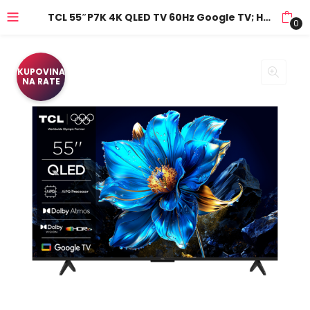
TCL 55″P7K 4K QLED TV 60Hz Google TV; HDR multi-format; HVA Panel; Game Master; Dolby Atmos;, 55P7K
0
KUPOVINA
NA RATE