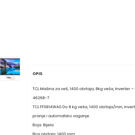
OPIS
TCL Mašina za veš, 1400 obrtaja, 8kg veša, Inverter 
46268-7
TCL FF0814WA0 Do 8 kg veša, 1400 obrtaja/min, inver
pranje i automatsko vaganje.
Boja: Bijela
Broj obrtaja: 1400 rpm