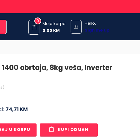
0
Hello,
Moja korpa
Sign me up
0.00
KM
 1400 obrtaja, 8kg veša, Inverter
s)
i:
74,71 KM
DAJ U KORPU
KUPI ODMAH