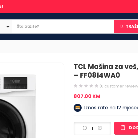
sti
TRAŽI
TCL Mašina za veš,
– FF0814WA0
(
0
customer review
807.00
KM
Iznos rate na 12 mjesec
DO