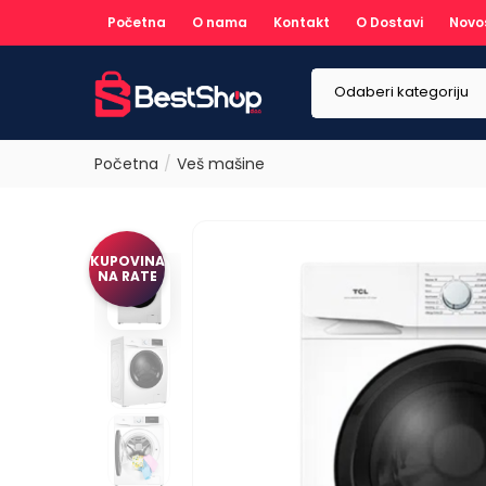
Početna
O nama
Kontakt
O Dostavi
Novo
Odaberi kategoriju
Početna
Veš mašine
KUPOVINA
NA RATE