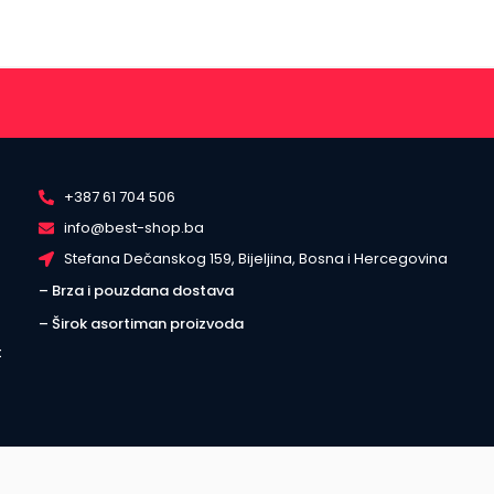
+387 61 704 506
info@best-shop.ba
Stefana Dečanskog 159, Bijeljina, Bosna i Hercegovina
– Brza i pouzdana dostava
– Širok asortiman proizvoda
t