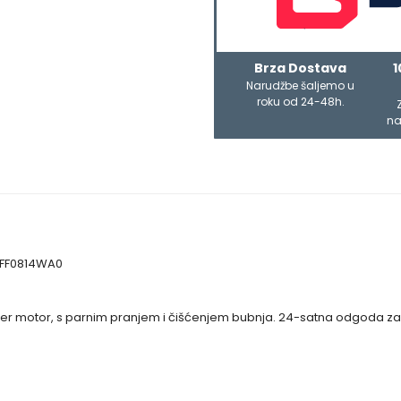
Brza Dostava
1
Narudžbe šaljemo u
roku od 24-48h.
na
– FF0814WA0
ter motor, s parnim pranjem i čišćenjem bubnja. 24-satna odgoda zavr