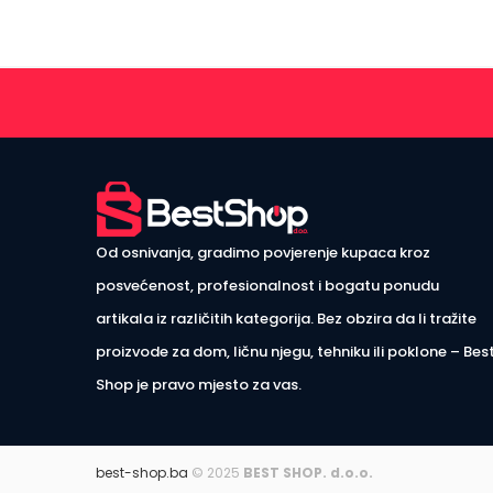
Od osnivanja, gradimo povjerenje kupaca kroz
posvećenost, profesionalnost i bogatu ponudu
artikala iz različitih kategorija. Bez obzira da li tražite
proizvode za dom, ličnu njegu, tehniku ili poklone – Bes
Shop je pravo mjesto za vas.
best-shop.ba
© 2025
BEST SHOP. d.o.o.