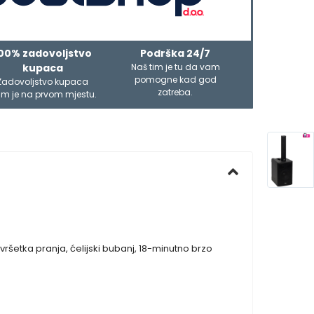
00% zadovoljstvo
Podrška 24/7
kupaca
Naš tim je tu da vam
pomogne kad god
Zadovoljstvo kupaca
zatreba.
m je na prvom mjestu.
šetka pranja, ćelijski bubanj, 18-minutno brzo