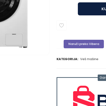
KU
Naruči preko Vibera
KATEGORIJA:
Veš mašine
Gar