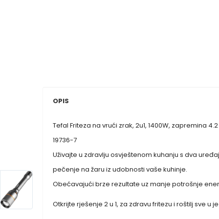
OPIS
Tefal Friteza na vrući zrak, 2u1, 1400W, zapremina 4.2 
19736-7
Uživajte u zdravlju osvještenom kuhanju s dva uređaja 
pečenje na žaru iz udobnosti vaše kuhinje.
Obećavajući brze rezultate uz manje potrošnje energi
Otkrijte rješenje 2 u 1, za zdravu fritezu i roštilj sve u