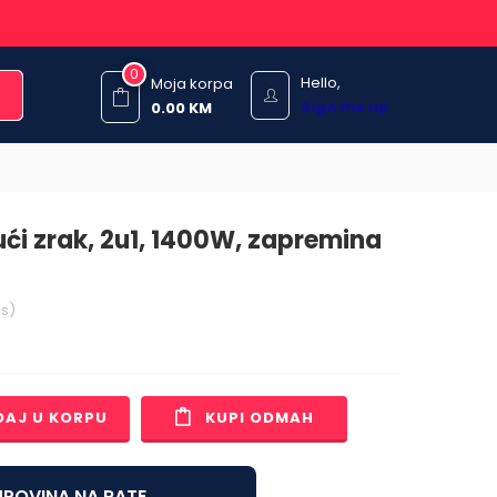
0
Hello,
Moja korpa
Sign me up
0.00
KM
rući zrak, 2u1, 1400W, zapremina
s)
DAJ U KORPU
KUPI ODMAH
POVINA NA RATE