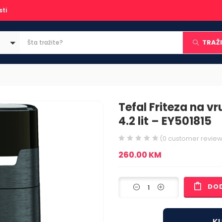
sti
TRAŽI
Tefal Friteza na v
4.2 lit – EY501815
(
0
customer review
260.00
KM
DO
KU