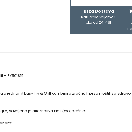
Brza Dostava
1
Narudžbe šaljemo u
roku od 24-48h.
na
lit – EY501815
u jednom! Easy Fry & Grill kombinira zračnu fritezu i roštilj za zdravo 
je, savršena je alternativa klasičnoj pećnici.
 jednom!