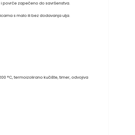
so i povrće zapečeno do savršenstva.
cama s malo ili bez dodavanja ulja.
200 °C, termoizolirano kučište, timer, odvojiva