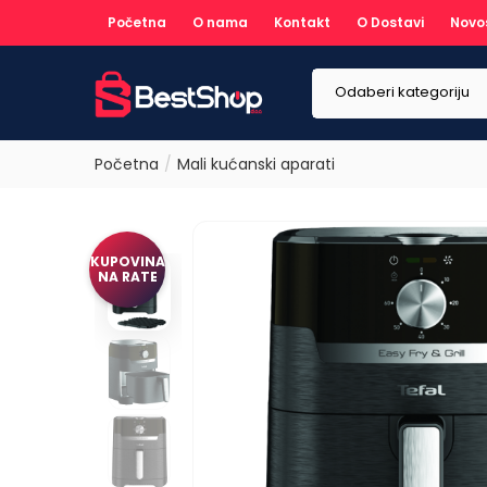
Početna
O nama
Kontakt
O Dostavi
Novo
Odaberi kategoriju
Početna
Mali kućanski aparati
KUPOVINA
NA RATE