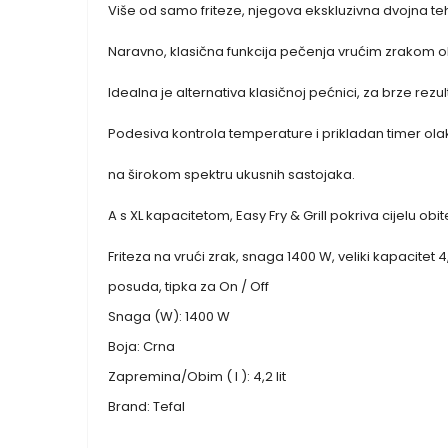
Više od samo friteze, njegova ekskluzivna dvojna te
Naravno, klasična funkcija pečenja vrućim zrakom o
Idealna je alternativa klasičnoj pećnici, za brze rezu
Podesiva kontrola temperature i prikladan timer ola
na širokom spektru ukusnih sastojaka.
A s XL kapacitetom, Easy Fry & Grill pokriva cijelu obite
Friteza na vrući zrak, snaga 1400 W, veliki kapacitet 
posuda, tipka za On / Off
Snaga (W): 1400 W
Boja: Crna
Zapremina/Obim ( l ): 4,2 lit
Brand: Tefal