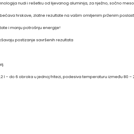
hnologija nudi i rešetku od lijevanog aluminija, za nježno, sočno me
bećava hrskave, zlatne rezultate na vašim omiljenim prženim poslasti
ltate i manju potrošnju energije!
kšavaju postizanje savršenih rezultata
lj.
4,2 l – do 6 obroka u jednoj fritezi, podesiva temperaturu između 80 – 