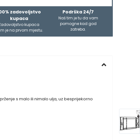
00% zadovoljstvo
Podrška 24/7
kupaca
Naš tim je tu da vam
pomogne kad god
Zadovoljstvo kupaca
zatreba.
m je na prvom mjestu.
prženje s malo ili nimalo ulja, uz besprijekorno