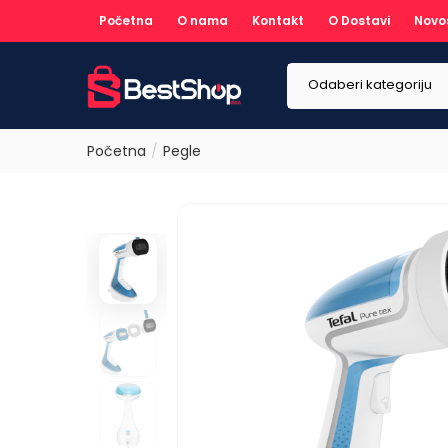
Početna
O nama
Kontakt
O Dostavi
Novo
Odaberi kategoriju
Početna
Pegle