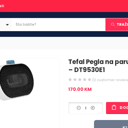
sti
TRAŽI
Tefal Pegla na par
– DT9530E1
(
0
customer review
170.00
KM
DO
KU