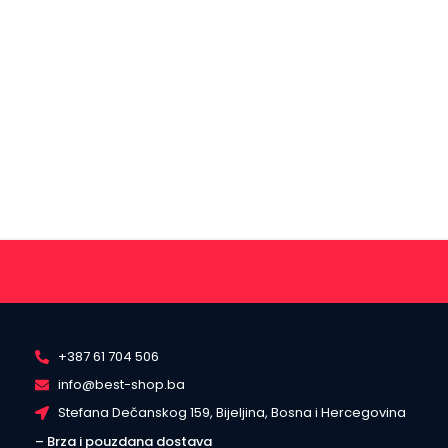
+387 61 704 506
info@best-shop.ba
Stefana Dečanskog 159, Bijeljina, Bosna i Hercegovina
– Brza i pouzdana dostava