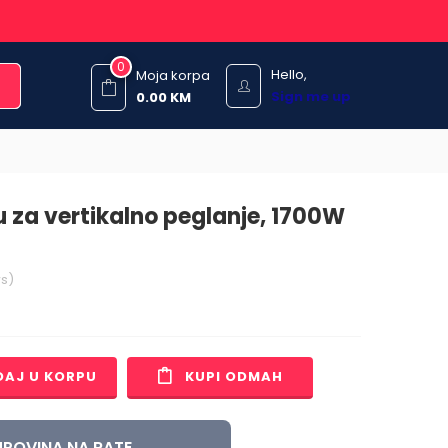
0
Hello,
Moja korpa
Sign me up
0.00
KM
u za vertikalno peglanje, 1700W
s)
DAJ U KORPU
KUPI ODMAH
POVINA NA RATE