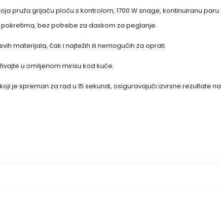
 koja pruža grijaću ploču s kontrolom, 1700 W snage, kontinuiranu paru 
im pokretima, bez potrebe za daskom za peglanje.
vih materijala, čak i najtežih ili nemogućih za oprati.
ivajte u omiljenom mirisu kod kuće.
koji je spreman za rad u 15 sekundi, osiguravajući izvrsne rezultate n