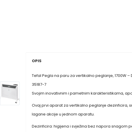
OPIS
Tefal Pegla na paru za vertikalno peglanje, 1700W –
35187-7
Svojim inovativnim i pametnim karakteristikama, apa
Ovaj prvi aparat za vertikalno peglanje dezinficira, 
lagane akcije u jednom aparatu.
Dezinficira: higijena i svježina bez napora snagom pa