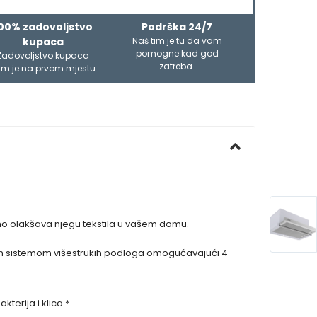
00% zadovoljstvo
Podrška 24/7
kupaca
Naš tim je tu da vam
pomogne kad god
Zadovoljstvo kupaca
zatreba.
m je na prvom mjestu.
vno olakšava njegu tekstila u vašem domu.
uzivnim sistemom višestrukih podloga omogućavajući 4
terija i klica *.