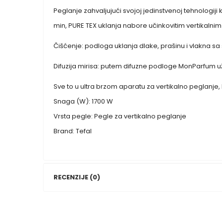
Peglanje zahvaljujući svojoj jedinstvenoj tehnologiji
min, PURE TEX uklanja nabore učinkovitim vertikaln
Čišćenje: podloga uklanja dlake, prašinu i vlakna sa s
Difuzija mirisa: putem difuzne podloge MonParfum už
Sve to u ultra brzom aparatu za vertikalno peglanje, 
Snaga (W): 1700 W
Vrsta pegle: Pegle za vertikalno peglanje
Brand: Tefal
RECENZIJE (0)