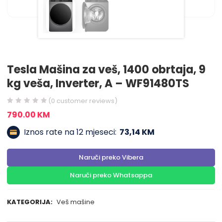
Tesla Mašina za veš, 1400 obrtaja, 9
kg veša, Inverter, A – WF91480TS
(
0
customer reviews)
790.00
KM
Iznos rate na 12 mjeseci:
73,14 KM
Naruči preko Vibera
Naruči preko Whatsappa
KATEGORIJA:
Veš mašine