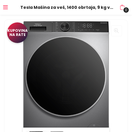
Tesla Mašina za veš, 1400 obrtaja, 9 kg veša, Inverter, A – WF91480TS
0
KUPOVINA
NA RATE