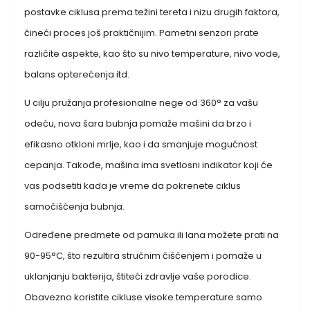
postavke ciklusa prema težini tereta i nizu drugih faktora,
čineći proces još praktičnijim. Pametni senzori prate
različite aspekte, kao što su nivo temperature, nivo vode,
balans opterećenja itd.
U cilju pružanja profesionalne nege od 360° za vašu
odeću, nova šara bubnja pomaže mašini da brzo i
efikasno otkloni mrlje, kao i da smanjuje mogućnost
cepanja. Takođe, mašina ima svetlosni indikator koji će
vas podsetiti kada je vreme da pokrenete ciklus
samočišćenja bubnja.
Određene predmete od pamuka ili lana možete prati na
90-95°C, što rezultira stručnim čišćenjem i pomaže u
uklanjanju bakterija, štiteći zdravlje vaše porodice.
Obavezno koristite cikluse visoke temperature samo