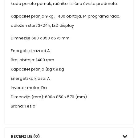
kada perete pamuk, ručnike i slične čvrste predmete.
Kapacitet pranja 9 kg., 1400 obrtaja, 14 programa rada,
odložen start 3-24h, LED display
Dimnezije 600 x 850 x 575 mm
Energetski razred A
Broj obrtaja: 1400 rpm
Kapacitet pranja (kg): 9 kg
Energetska klasa: A
Inverter motor: Da
Dimenzije (mm): 600 x 850 x 570 (mm)
Brand: Tesla
RECENZIJE (0)