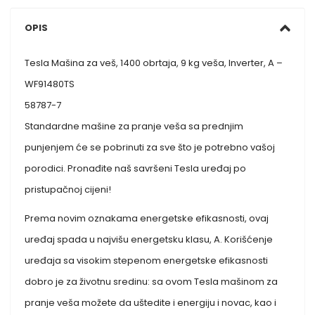
OPIS
Tesla Mašina za veš, 1400 obrtaja, 9 kg veša, Inverter, A –
WF91480TS
58787-7
Standardne mašine za pranje veša sa prednjim
punjenjem će se pobrinuti za sve što je potrebno vašoj
porodici. Pronađite naš savršeni Tesla uređaj po
pristupačnoj cijeni!
Prema novim oznakama energetske efikasnosti, ovaj
uređaj spada u najvišu energetsku klasu, A. Korišćenje
uređaja sa visokim stepenom energetske efikasnosti
dobro je za životnu sredinu: sa ovom Tesla mašinom za
pranje veša možete da uštedite i energiju i novac, kao i