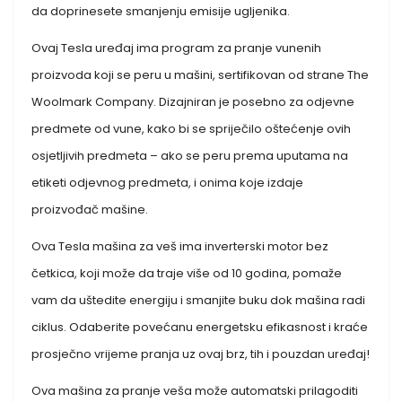
da doprinesete smanjenju emisije ugljenika.
Ovaj Tesla uređaj ima program za pranje vunenih
proizvoda koji se peru u mašini, sertifikovan od strane The
Woolmark Company. Dizajniran je posebno za odjevne
predmete od vune, kako bi se spriječilo oštećenje ovih
osjetljivih predmeta – ako se peru prema uputama na
etiketi odjevnog predmeta, i onima koje izdaje
proizvođač mašine.
Ova Tesla mašina za veš ima inverterski motor bez
četkica, koji može da traje više od 10 godina, pomaže
vam da uštedite energiju i smanjite buku dok mašina radi
ciklus. Odaberite povećanu energetsku efikasnost i kraće
prosječno vrijeme pranja uz ovaj brz, tih i pouzdan uređaj!
Ova mašina za pranje veša može automatski prilagoditi