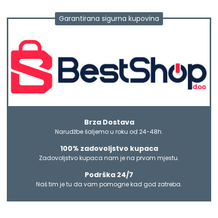
Garantirana sigurna kupovina
Brza Dostava
Narudžbe šaljemo u roku od 24-48h.
100% zadovoljstvo kupaca
Zadovoljstvo kupaca nam je na prvom mjestu.
Podrška 24/7
Naš tim je tu da vam pomogne kad god zatreba.