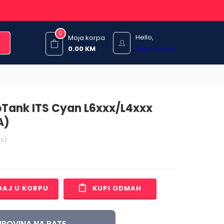
0
Hello,
Moja korpa
Sign me up
0.00
KM
coTank ITS Cyan L6xxx/L4xxx
A)
s)
DAJ U KORPU
KUPI ODMAH
POVINA NA RATE