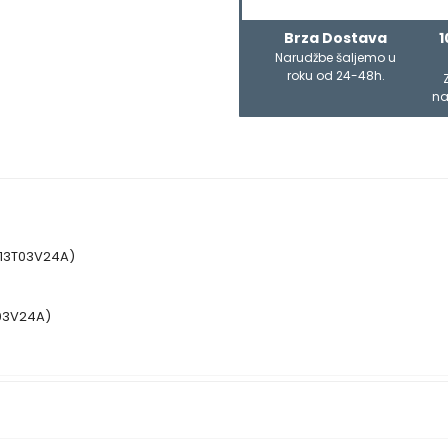
Brza Dostava
1
Narudžbe šaljemo u
roku od 24-48h.
na
(C13T03V24A)
T03V24A)