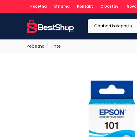
Početna
O nama
Kontakt
O Dostavi
Novo
Odaberi kategoriju
Početna
Tinte