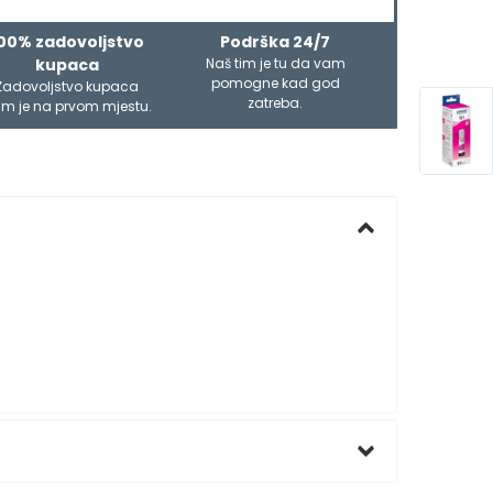
00% zadovoljstvo
Podrška 24/7
kupaca
Naš tim je tu da vam
pomogne kad god
Zadovoljstvo kupaca
zatreba.
m je na prvom mjestu.