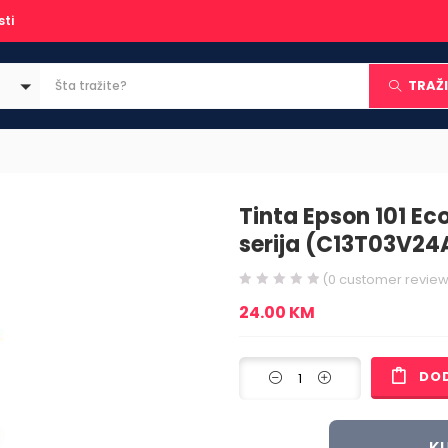
sti
TRAŽI
Tinta Epson 101 E
serija (C13T03V24
(
0
customer review
24.00
KM
DO
KU